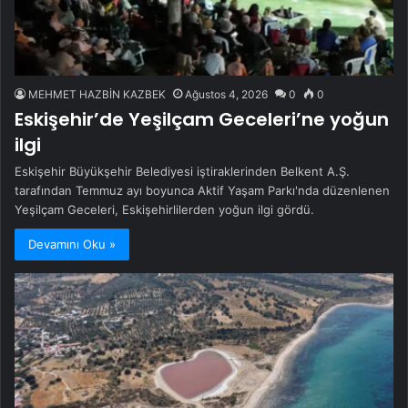
MEHMET HAZBİN KAZBEK
Ağustos 4, 2026
0
0
Eskişehir’de Yeşilçam Geceleri’ne yoğun
ilgi
Eskişehir Büyükşehir Belediyesi iştiraklerinden Belkent A.Ş.
tarafından Temmuz ayı boyunca Aktif Yaşam Parkı'nda düzenlenen
Yeşilçam Geceleri, Eskişehirlilerden yoğun ilgi gördü.
Devamını Oku »