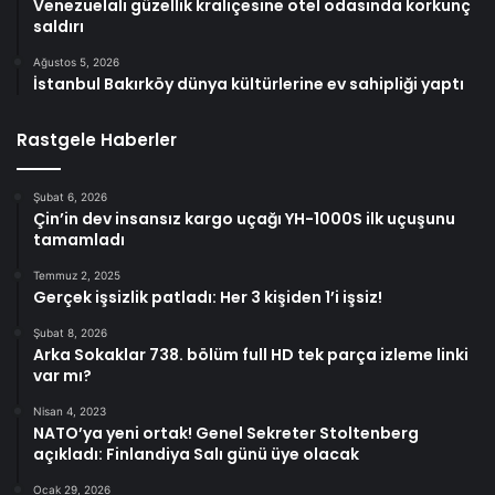
Venezuelalı güzellik kraliçesine otel odasında korkunç
saldırı
Ağustos 5, 2026
İstanbul Bakırköy dünya kültürlerine ev sahipliği yaptı
Rastgele Haberler
Şubat 6, 2026
Çin’in dev insansız kargo uçağı YH-1000S ilk uçuşunu
tamamladı
Temmuz 2, 2025
Gerçek işsizlik patladı: Her 3 kişiden 1’i işsiz!
Şubat 8, 2026
Arka Sokaklar 738. bölüm full HD tek parça izleme linki
var mı?
Nisan 4, 2023
NATO’ya yeni ortak! Genel Sekreter Stoltenberg
açıkladı: Finlandiya Salı günü üye olacak
Ocak 29, 2026