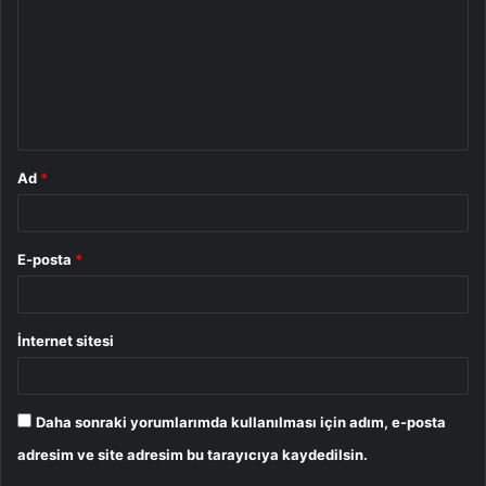
r
u
m
*
Ad
*
E-posta
*
İnternet sitesi
Daha sonraki yorumlarımda kullanılması için adım, e-posta
adresim ve site adresim bu tarayıcıya kaydedilsin.