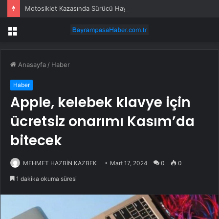
Motosiklet Kazasında Sürücü Hayatını Kaybetti
Menü
Anasayfa
/
Haber
Haber
Apple, kelebek klavye için
ücretsiz onarımı Kasım’da
bitecek
MEHMET HAZBİN KAZBEK
Mart 17, 2024
0
0
1 dakika okuma süresi