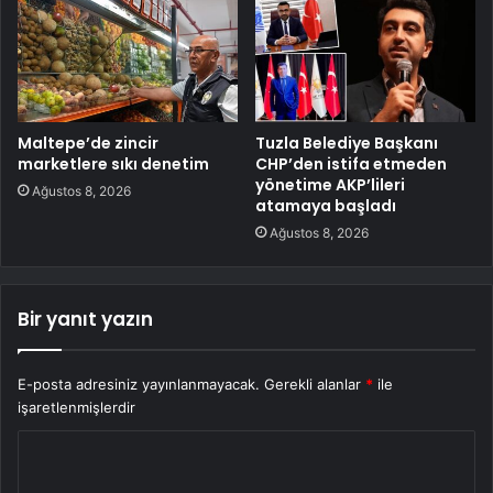
Maltepe’de zincir
Tuzla Belediye Başkanı
marketlere sıkı denetim
CHP’den istifa etmeden
yönetime AKP’lileri
Ağustos 8, 2026
atamaya başladı
Ağustos 8, 2026
Bir yanıt yazın
E-posta adresiniz yayınlanmayacak.
Gerekli alanlar
*
ile
işaretlenmişlerdir
Y
o