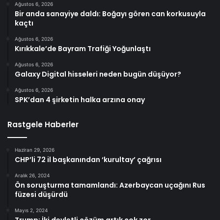
Ağustos 6, 2026
Bir anda sanayiye daldı: Boğayı gören can korkusuyla
kaçtı
Ağustos 6, 2026
Kırıkkale’de Bayram Trafiği Yoğunlaştı
Ağustos 6, 2026
Galaxy Digital hisseleri neden bugün düşüyor?
Ağustos 6, 2026
SPK’dan 4 şirketin halka arzına onay
Rastgele Haberler
Haziran 29, 2026
CHP’li 72 il başkanından ‘kurultay’ çağrısı
Aralık 26, 2024
Ön soruşturma tamamlandı: Azerbaycan uçağını Rus
füzesi düşürdü
Mayıs 2, 2024
Trump: İki devletli çözüm artık çok zor