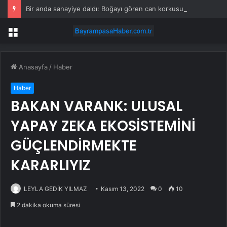
Bir anda sanayiye daldı: Boğayı gören can korkusuyla kaçtı
Menü
Anasayfa
/
Haber
Haber
BAKAN VARANK: ULUSAL
YAPAY ZEKA EKOSİSTEMİNİ
GÜÇLENDİRMEKTE
KARARLIYIZ
LEYLA GEDİK YILMAZ
Kasım 13, 2022
0
10
2 dakika okuma süresi