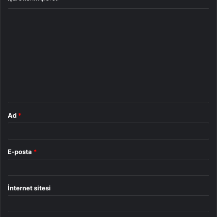
Y
o
r
u
m
*
Ad
*
E-posta
*
İnternet sitesi