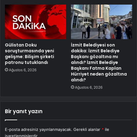
Gülistan Doku
İzmit Belediyesi son
soruşturmasında yeni
dakika: İzmit Belediye
gelişme: Bilişim şirketi
Başkanı gözaltına mı
patronu tutuklandı
alındı? İzmit Belediye
Başkanı Fatma Kaplan
Ağustos 6, 2026
Hürriyet neden gözaltına
alındı?
Ağustos 6, 2026
Bir yanıt yazın
E-posta adresiniz yayınlanmayacak.
Gerekli alanlar
*
ile
işaretlenmişlerdir