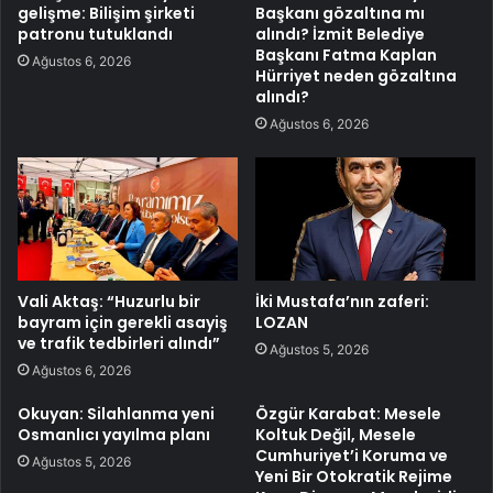
gelişme: Bilişim şirketi
Başkanı gözaltına mı
patronu tutuklandı
alındı? İzmit Belediye
Başkanı Fatma Kaplan
Ağustos 6, 2026
Hürriyet neden gözaltına
alındı?
Ağustos 6, 2026
Vali Aktaş: “Huzurlu bir
İki Mustafa’nın zaferi:
bayram için gerekli asayiş
LOZAN
ve trafik tedbirleri alındı”
Ağustos 5, 2026
Ağustos 6, 2026
Okuyan: Silahlanma yeni
Özgür Karabat: Mesele
Osmanlıcı yayılma planı
Koltuk Değil, Mesele
Cumhuriyet’i Koruma ve
Ağustos 5, 2026
Yeni Bir Otokratik Rejime