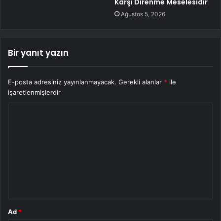
Karşı Direnme Meselesidir
Ağustos 5, 2026
Bir yanıt yazın
E-posta adresiniz yayınlanmayacak.
Gerekli alanlar
*
ile
işaretlenmişlerdir
Y
o
r
u
m
*
Ad
*