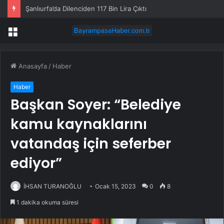
Şanlıurfa’da Dilenciden 117 Bin Lira Çıktı
Menü
Anasayfa
/
Haber
Haber
Başkan Soyer: “Belediye
kamu kaynaklarını
vatandaş için seferber
ediyor”
İHSAN TURANOĞLU
Ocak 15, 2023
0
8
1 dakika okuma süresi