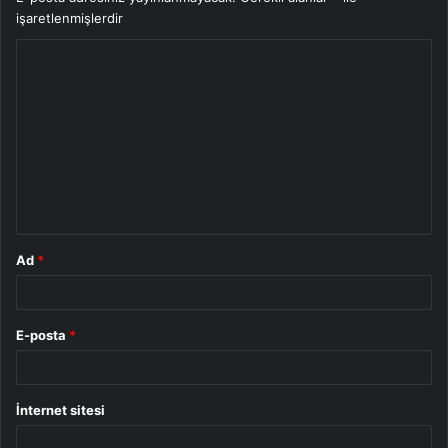
işaretlenmişlerdir
Y
o
r
u
m
*
Ad
*
E-posta
*
İnternet sitesi