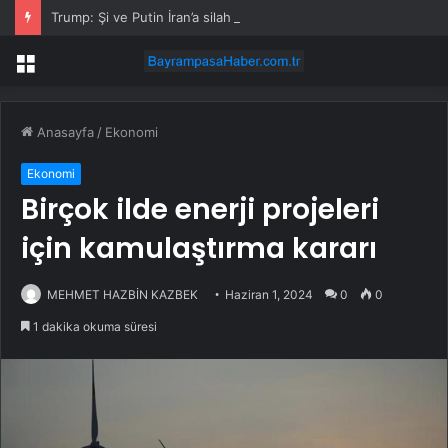
Trump: Şi ve Putin İran’a silah satmayacaklarını söyledi
Menü
Anasayfa
/
Ekonomi
Ekonomi
Birçok ilde enerji projeleri
için kamulaştırma kararı
MEHMET HAZBİN KAZBEK
Haziran 1, 2024
0
0
1 dakika okuma süresi