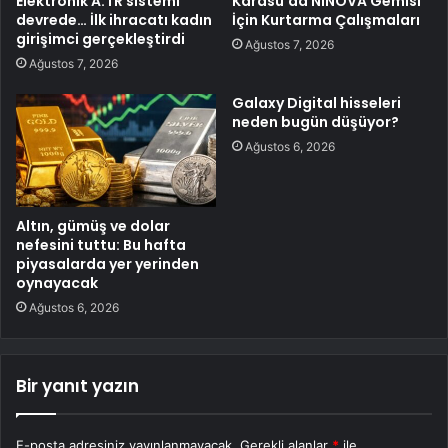
Elektronik A.TR sistemi
Karasu’da NINOVA Gemisi
devrede… İlk ihracatı kadın
İçin Kurtarma Çalışmaları
girişimci gerçekleştirdi
Ağustos 7, 2026
Ağustos 7, 2026
Galaxy Digital hisseleri
neden bugün düşüyor?
Ağustos 6, 2026
Altın, gümüş ve dolar
nefesini tuttu: Bu hafta
piyasalarda yer yerinden
oynayacak
Ağustos 6, 2026
Bir yanıt yazın
E-posta adresiniz yayınlanmayacak.
Gerekli alanlar
*
ile