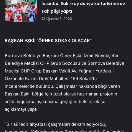
İstanbul Bakırköy dünya kültürlerine ev
sahipliği yaptı
Ağustos 5, 2026
BAŞKAN EŞKİ: “ÖRNEK SOKAK OLACAK”
Bornova Belediye Başkanı Ömer Eşki, İzmir Büyükşehir
Belediye Meclisi CHP Grup Sözcüsü ve Bornova Belediye
Meclisi CHP Grup Başkan Vekili Av. Yağmur Yurdakul
Özkan ile Kazım Dirik Mahallesi 159 Sokak’ta
incelemelerde bulundu. Çalışmalar hakkında bilgi veren
Başkan Eşki, bölge için özel olarak hazırlanan projenin
artık uygulama aşamasına geçtiğini belirterek şu
açıklamayı yaptı:
“Bir süredir altyapısı çalışmaları devam ediyordu,
tamamlandı. Yakında sadece Bornova’ya değil, tüm İzmir’e