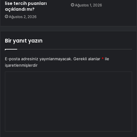
lise tercih puanları
Ağustos 1, 2026
açıklandı mı?
Ağustos 2, 2026
Bir yanıt yazın
E-posta adresiniz yayınlanmayacak.
Gerekli alanlar
*
ile
işaretlenmişlerdir
Y
o
r
u
m
*