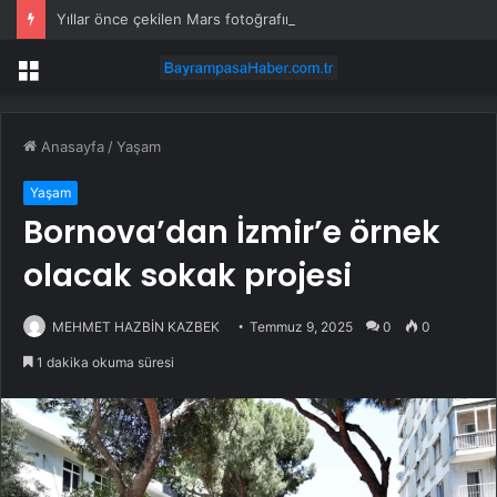
Yıllar önce çekilen Mars fotoğrafındaki “gizemli insan” kim?
Menü
Anasayfa
/
Yaşam
Yaşam
Bornova’dan İzmir’e örnek
olacak sokak projesi
MEHMET HAZBİN KAZBEK
Temmuz 9, 2025
0
0
1 dakika okuma süresi