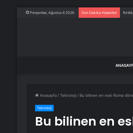
Kırık
Perşembe, Ağustos 6 2026
Son Dakika Haberleri
ANASAY
Anasayfa
/
Teknoloji
/
Bu bilinen en eski Roma döne
Teknoloji
Bu bilinen en 