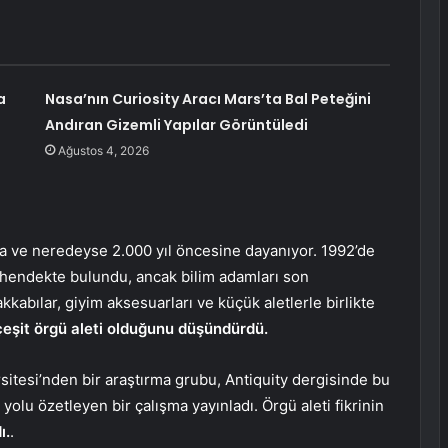
a
Nasa’nın Curiosity Aracı Mars’ta Bal Peteğini
Andıran Gizemli Yapılar Görüntüledi
Ağustos 4, 2026
a ve neredeyse 2.000 yıl öncesine dayanıyor. 1992’de
r hendekte bulundu, ancak bilim adamları son
abılar, giyim aksesuarları ve küçük aletlerle birlikte
çeşit örgü aleti olduğunu düşündürdü.
itesi’nden bir araştırma grubu, Antiquity dergisinde bu
yolu özetleyen bir çalışma yayınladı. Örgü aleti fikrinin
ı.
.