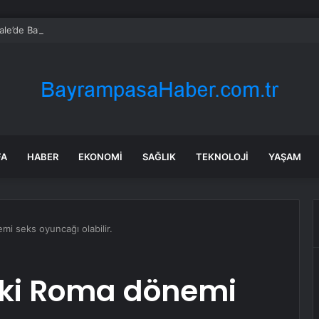
kale’de Bayram Trafiği Yoğunlaştı
FA
HABER
EKONOMI
SAĞLIK
TEKNOLOJI
YAŞAM
mi seks oyuncağı olabilir.
eski Roma dönemi