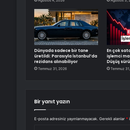
Ağustos 4, 2026
Ağustos 3, 
Dünyada sadece bir tane
En çok sata
üretildi: Parasıyla İstanbul’da
işlemci mar
rezidans alınabiliyor
Düşüş sürü
Temmuz 31, 2026
Temmuz 31,
Bir yanıt yazın
E-posta adresiniz yayınlanmayacak.
Gerekli alanlar
*
i
Y