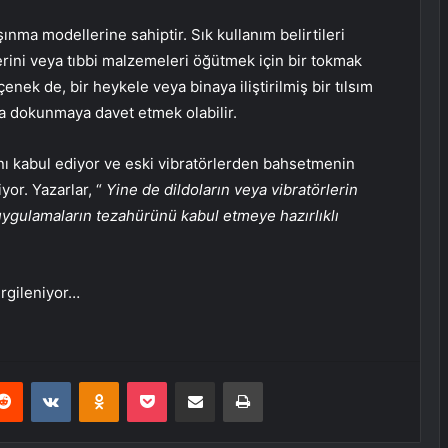
nma modellerine sahiptir. Sık kullanım belirtileri
lerini veya tıbbi malzemeleri öğütmek için bir tokmak
enek de, bir heykele veya binaya iliştirilmiş bir tılsım
na dokunmaya davet etmek olabilir.
ını kabul ediyor ve eski vibratörlerden bahsetmenin
iyor. Yazarlar, “
Yine de dildoların veya vibratörlerin
uygulamaların tezahürünü kabul etmeye hazırlıklı
rgileniyor…
erest
Reddit
VKontakte
Odnoklassniki
Pocket
E-Posta ile paylaş
Yazdır