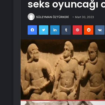
seks oyuncağı ol
SÜLEYMAN ÖZTÜRKERİ
Mart 30, 2023
Facebook
Twitter
LinkedIn
Tumblr
Pinterest
Reddit