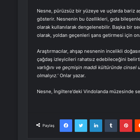
Nesne, pürüzsüz bir yüzeye ve uçlarda bariz aşı
gösterir. Nesnenin bu özellikleri, gıda bileşen
olarak kullanılarak dengelenebilir. Başka bir seç
olarak, yoldan geçenleri şans getirmesi için o
Araştırmacılar, ahşap nesnenin incelikli doğas
çağdaş izleyicileri rahatsız edebileceğini belirt
varlığını ve geçmişin maddi kültüründe cinsel 
olmalıyız.
‘ Onlar yazar.
Nesne, İngiltere’deki Vindolanda müzesinde se
Facebook
Twitter
LinkedIn
Tumblr
Pint
Paylaş