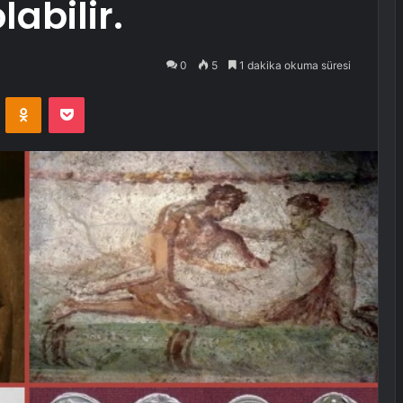
abilir.
0
5
1 dakika okuma süresi
VKontakte
Odnoklassniki
Pocket