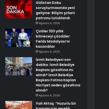
Gülistan Doku
soruşturmasında yeni
gelişme: Bilişim şirketi
patronu tutuklandı
Ağustos 6, 2026
Çinliler 100 yıllık
bilmeceyi çözdüler:
Fields Madalyası’nı
kazandılar
Ağustos 6, 2026
İzmit Belediyesi son
dakika: İzmit Belediye
Başkanı gözaltına mı
alındı? İzmit Belediye
Başkanı Fatma Kaplan
Hürriyet neden gözaltına
alındı?
Ağustos 6, 2026
Vali Aktaş: “Huzurlu bir
bayram için gerekli