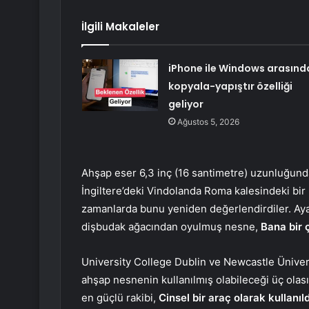
İlgili Makaleler
iPhone ile Windows arasınd
kopyala-yapıştır özelliği
geliyor
Ağustos 5, 2026
Ahşap eser 6,3 inç (16 santimetre) uzunluğund
İngiltere’deki Vindolanda Roma kalesindeki bi
zamanlarda bunu yeniden değerlendirdiler. Ayakk
dişbudak ağacından oyulmuş nesne,
Bana bir 
University College Dublin ve Newcastle Ünivers
ahşap nesnenin kullanılmış olabileceği üç olası 
en güçlü rakibi,
Cinsel bir araç olarak kullanıld