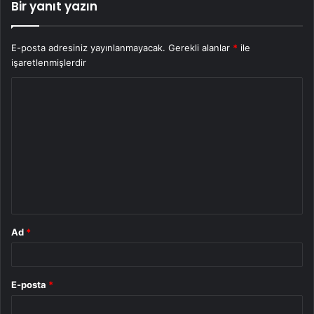
Bir yanıt yazın
E-posta adresiniz yayınlanmayacak.
Gerekli alanlar
*
ile
işaretlenmişlerdir
Y
o
r
u
m
*
Ad
*
E-posta
*