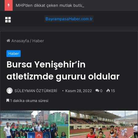
MHP’den dikkat çeken mutlak butlan itirazı
Menü
Anasayfa
/
Haber
Haber
Bursa Yenişehir’in
atletizmde gururu oldular
SÜLEYMAN ÖZTÜRKERİ
Kasım 28, 2022
0
15
1 dakika okuma süresi