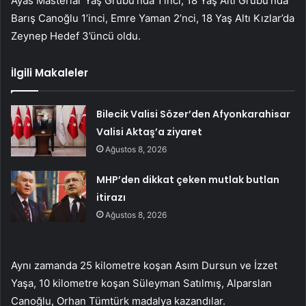
Ayas Masterlar Yaş Grubu’nda 1’inci, 18 Yaş Altı Grubu’nda
Barış Canoğlu 1’inci, Emre Yaman 2’nci, 18 Yaş Altı Kızlar’da
Zeynep Hedef 3’üncü oldu.
İlgili Makaleler
Bilecik Valisi Sözer’den Afyonkarahisar
Valisi Aktaş’a ziyaret
Ağustos 8, 2026
MHP’den dikkat çeken mutlak butlan
itirazı
Ağustos 8, 2026
Aynı zamanda 25 kilometre koşan Asım Dursun ve İzzet
Yaşa, 10 kilometre koşan Süleyman Satılmış, Alparslan
Canoğlu, Orhan Tümtürk madalya kazandılar.