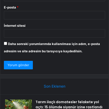
E-posta
*
İnternet sitesi
Daha sonraki yorumlarımda kullanılması için adım, e-posta
adresim ve site adresim bu tarayıcıya kaydedilsin.
Son Eklenen
Tarım ilaçlı domatesler felakete yol
açtı: 15 ölümde siyanür izine rastlandı