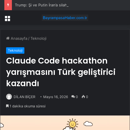
Trump: Şi ve Putin İran’a silah satmayacaklarını söyledi
Menü
Anasayfa
/
Teknoloji
Teknoloji
Claude Code hackathon
yarışmasını Türk geliştirici
kazandı
DİLAN BİÇER
Mayıs 16, 2026
0
0
1 dakika okuma süresi