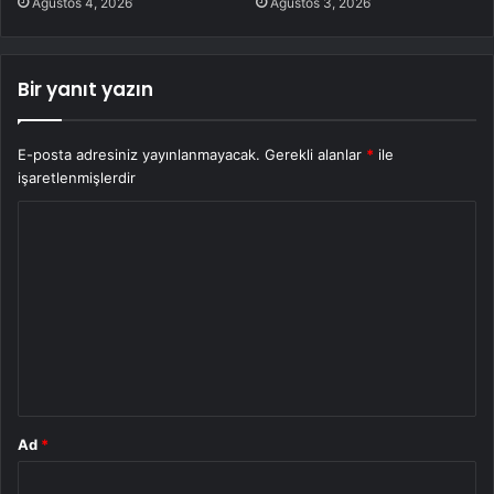
Ağustos 4, 2026
Ağustos 3, 2026
Bir yanıt yazın
E-posta adresiniz yayınlanmayacak.
Gerekli alanlar
*
ile
işaretlenmişlerdir
Y
o
r
u
m
*
Ad
*