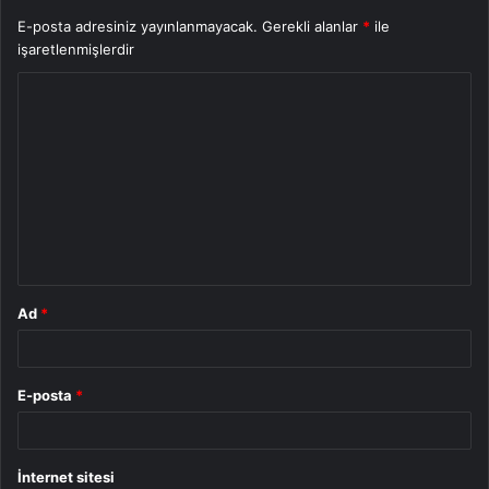
E-posta adresiniz yayınlanmayacak.
Gerekli alanlar
*
ile
işaretlenmişlerdir
Y
o
r
u
m
*
Ad
*
E-posta
*
İnternet sitesi