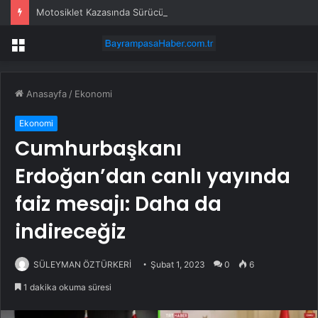
Motosiklet Kazasında Sürücü Hayatını Kaybetti
Menü
Anasayfa
/
Ekonomi
Ekonomi
Cumhurbaşkanı
Erdoğan’dan canlı yayında
faiz mesajı: Daha da
indireceğiz
SÜLEYMAN ÖZTÜRKERİ
Şubat 1, 2023
0
6
1 dakika okuma süresi