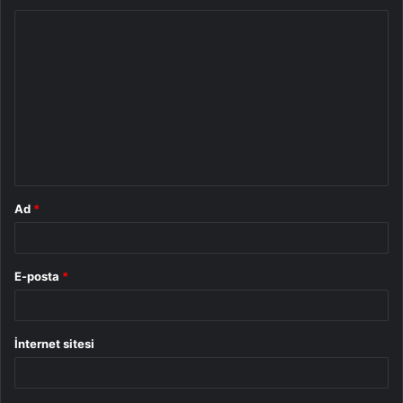
Y
o
r
u
m
*
Ad
*
E-posta
*
İnternet sitesi