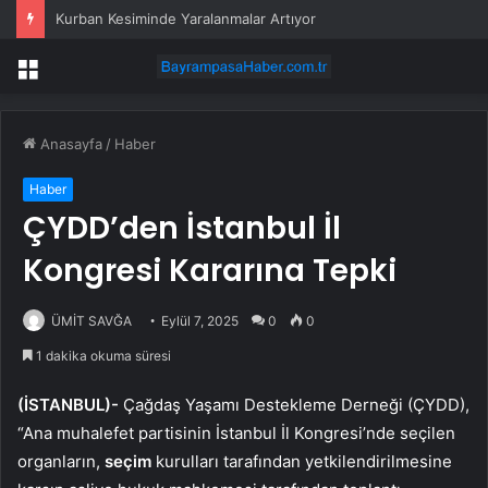
Kurban Kesiminde Yaralanmalar Artıyor
Menü
Anasayfa
/
Haber
Haber
ÇYDD’den İstanbul İl
Kongresi Kararına Tepki
ÜMİT SAVĞA
Eylül 7, 2025
0
0
1 dakika okuma süresi
(İSTANBUL)-
Çağdaş Yaşamı Destekleme Derneği (ÇYDD),
“Ana muhalefet partisinin İstanbul İl Kongresi’nde seçilen
organların,
seçim
kurulları tarafından yetkilendirilmesine