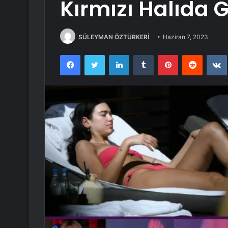
Kırmızı Halıda 
SÜLEYMAN ÖZTÜRKERİ
Haziran 7, 2023
Facebook
Twitter
LinkedIn
Tumblr
Pinterest
Reddit