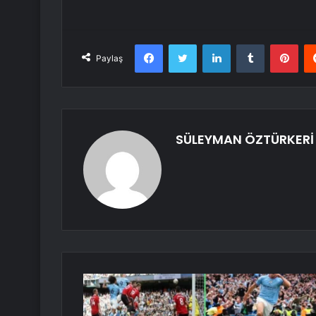
Facebook
Twitter
LinkedIn
Tumblr
Pint
Paylaş
SÜLEYMAN ÖZTÜRKERİ