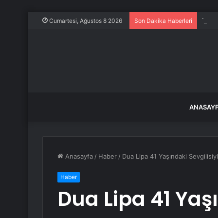
Trump
Cumartesi, Ağustos 8 2026
Son Dakika Haberleri
ANASAY
Anasayfa
/
Haber
/
Dua Lipa 41 Yaşındaki Sevgilisiy
Haber
Dua Lipa 41 Yaşı