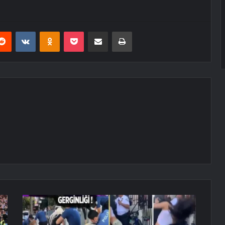
erest
Reddit
VKontakte
Odnoklassniki
Pocket
E-Posta ile paylaş
Yazdır