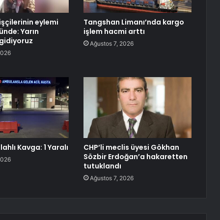
şçilerinin eylemi
Tangshan Limanı’nda kargo
ünde: Yarın
işlem hacmi arttı
gidiyoruz
Ağustos 7, 2026
2026
lahlı Kavga: 1 Yaralı
CHP’li meclis üyesi Gökhan
Sözbir Erdoğan’a hakaretten
2026
tutuklandı
Ağustos 7, 2026