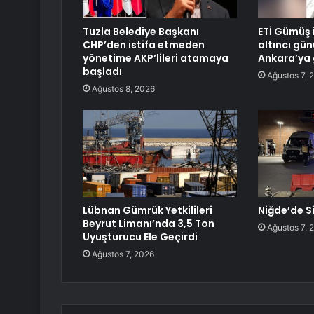
Tuzla Belediye Başkanı
ETİ Gümüş i
CHP’den istifa etmeden
altıncı gün
yönetime AKP’lileri atamaya
Ankara’ya 
başladı
Ağustos 7, 
Ağustos 8, 2026
Lübnan Gümrük Yetkilileri
Niğde’de Si
Beyrut Limanı’nda 3,5 Ton
Ağustos 7, 
Uyuşturucu Ele Geçirdi
Ağustos 7, 2026