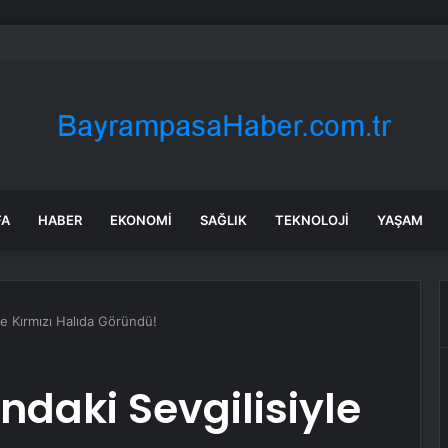
: Şi ve Putin İran’a silah satmayacaklarını söyledi
FA
HABER
EKONOMI
SAĞLIK
TEKNOLOJI
YAŞAM
le Kırmızı Halıda Göründü!
ndaki Sevgilisiyle