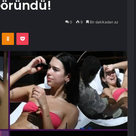
Göründü!
0
9
Bir dakikadan az
VKontakte
Odnoklassniki
Pocket