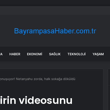
: Şi ve Putin İran’a silah satmayacaklarını söyledi
FA
HABER
EKONOMI
SAĞLIK
TEKNOLOJI
YAŞAM
u konuşuyor! Netanyahu zorda, halk sokağa döküldü
sirin videosunu