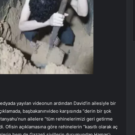
yada yayılan videonun ardından David’in ailesiyle bir
çıklamada, başbakanınvideo karşısında “derin bir şok
Netanyahu’nun ailelere “tüm rehinelerimizi geri getirme
di. Ofisin açıklamasına göre rehinelerin “kasıtlı olarak aç
nelerin hem de Gazzeli sivillerin durumundan Hamas’ı