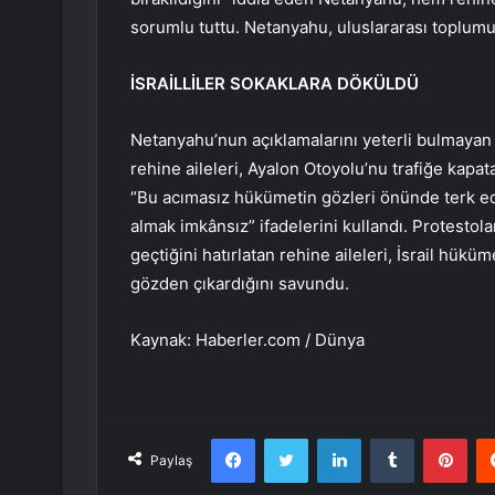
sorumlu tuttu. Netanyahu, uluslararası toplumu
İSRAİLLİLER SOKAKLARA DÖKÜLDÜ
Netanyahu’nun açıklamalarını yeterli bulmayan İ
rehine aileleri, Ayalon Otoyolu’nu trafiğe kapa
“Bu acımasız hükümetin gözleri önünde terk ed
almak imkânsız” ifadelerini kullandı. Protestol
geçtiğini hatırlatan rehine aileleri, İsrail hükü
gözden çıkardığını savundu.
Kaynak: Haberler.com / Dünya
Facebook
Twitter
LinkedIn
Tumblr
Pint
Paylaş