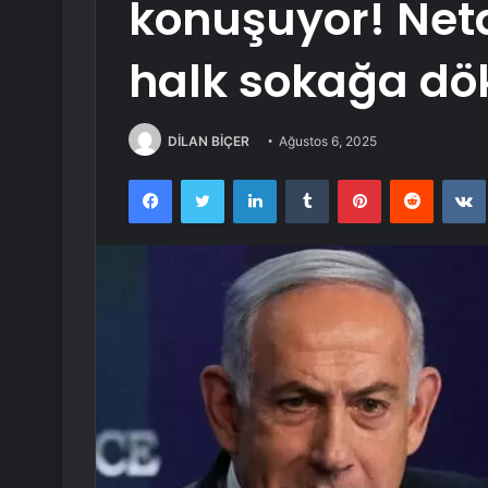
konuşuyor! Net
halk sokağa dö
DİLAN BİÇER
Ağustos 6, 2025
Facebook
Twitter
LinkedIn
Tumblr
Pinterest
Reddit