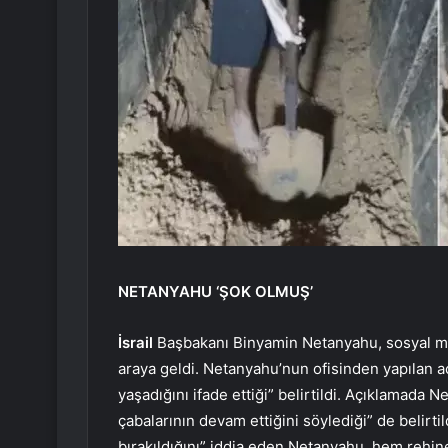
NETANYAHU ‘ŞOK OLMUŞ’
İsrail
Başbakanı Binyamin Netanyahu, sosyal med
araya geldi. Netanyahu’nun ofisinden yapılan a
yaşadığını ifade ettiği” belirtildi. Açıklamada 
çabalarının devam ettiğini söylediği” de belirtil
bırakıldığını” iddia eden Netanyahu, hem rehi