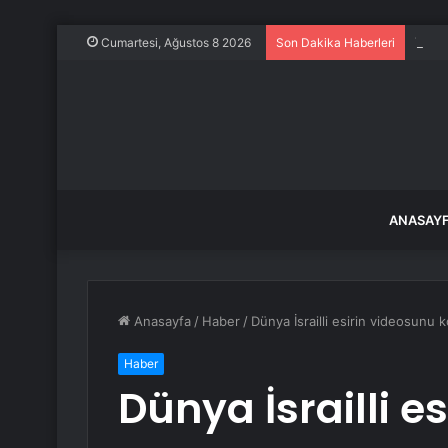
Trump
Cumartesi, Ağustos 8 2026
Son Dakika Haberleri
ANASAY
Anasayfa
/
Haber
/
Dünya İsrailli esirin videosun
Haber
Dünya İsrailli e