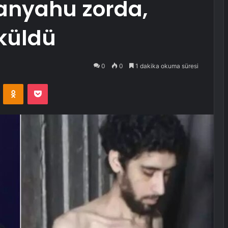
anyahu zorda,
küldü
0
0
1 dakika okuma süresi
VKontakte
Odnoklassniki
Pocket