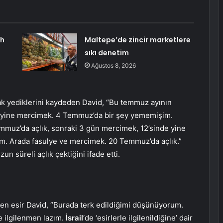
ah
Maltepe’de zincir marketlere
sıkı denetim
Ağustos 8, 2026
ak yediklerini kaydeden David, “Bu temmuz ayının
n yine mercimek. 4 Temmuz’da bir şey yememişim.
mmuz’da açlık, sonraki 3 gün mercimek, 12’sinde yine
im. Arada fasulye ve mercimek. 20 Temmuz’da açlık.”
un süreli açlık çektiğini ifade etti.
n esir David, “Burada terk edildiğimi düşünüyorum.
e ilgilenmen lazım.
İsrail
‘de ‘esirlerle ilgilenildiğine’ dair