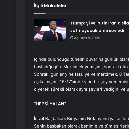
İlgili Makaleler
Trump: Şi ve Putin İran’a sil
satmayacaklarını söyledi
Ağustos 8, 2026
İçinde bulunduğu tünelin duvarına günlük olar
başladığı gün. Mercimek yemişim, sonraki gü
Sonraki günler yine fasulye ve mercimek. 8 Te
aç kalmışım. 16-17’sinde yine bir şey yememiş
diyerek sürekli olarak aynı şeyleri yediğini ve uz
“HEPSİ YALAN”
İsrail
Başbakanı Binyamin Netanyahu’ya seslene
Senin başbakan olarak benimle ve tüm esirlerl