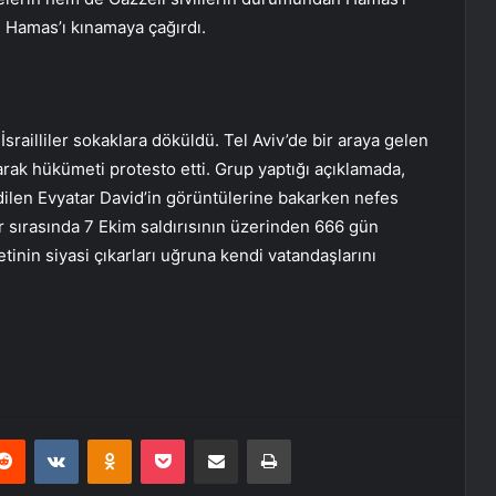
 Hamas’ı kınamaya çağırdı.
srailliler sokaklara döküldü. Tel Aviv’de bir araya gelen
tarak hükümeti protesto etti. Grup yaptığı açıklamada,
ilen Evyatar David’in görüntülerine bakarken nefes
ar sırasında 7 Ekim saldırısının üzerinden 666 gün
metinin siyasi çıkarları uğruna kendi vatandaşlarını
erest
Reddit
VKontakte
Odnoklassniki
Pocket
E-Posta ile paylaş
Yazdır