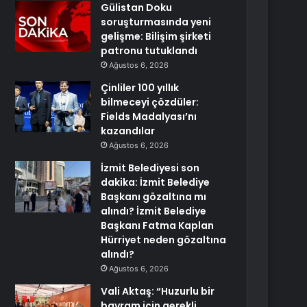
Gülistan Doku
soruşturmasında yeni
gelişme: Bilişim şirketi
patronu tutuklandı
Ağustos 6, 2026
Çinliler 100 yıllık
bilmeceyi çözdüler:
Fields Madalyası’nı
kazandılar
Ağustos 6, 2026
İzmit Belediyesi son
dakika: İzmit Belediye
Başkanı gözaltına mı
alındı? İzmit Belediye
Başkanı Fatma Kaplan
Hürriyet neden gözaltına
alındı?
Ağustos 6, 2026
Vali Aktaş: “Huzurlu bir
bayram için gerekli