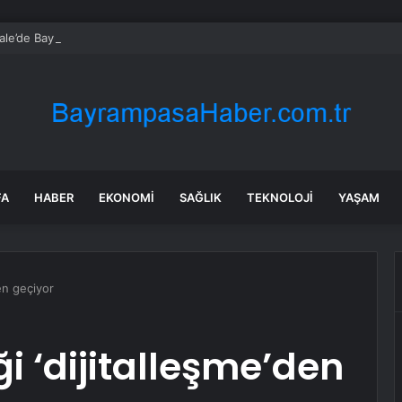
kale’de Bayram Trafiği Yoğunlaştı
FA
HABER
EKONOMI
SAĞLIK
TEKNOLOJI
YAŞAM
den geçiyor
i ‘dijitalleşme’den