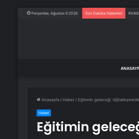
Kırık
Perşembe, Ağustos 6 2026
Son Dakika Haberleri
ANASAY
Anasayfa
/
Haber
/
Eğitimin geleceği ‘dijitalleşme’
Haber
Eğitimin geleceğ