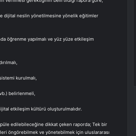
in verilmesi gerektiğinin belirtildiği rapora göre;
ve dijital neslin yönetilmesine yönelik eğitimler
şında öğrenme yapılmalı ve yüz yüze etkileşim
ırılmalı,
) sistemi kurulmalı,
vb.) belirlenmeli,
dijital etkileşim kültürü oluşturulmalıdır.
püle edilebileceğine dikkat çeken raporda; Tek bir
leri öngörebilmek ve yönetebilmek için uluslararası