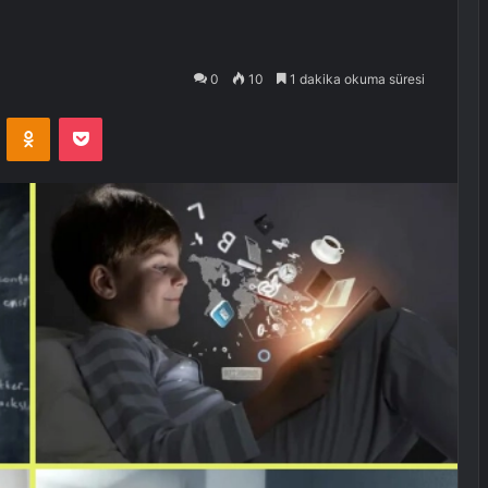
0
10
1 dakika okuma süresi
VKontakte
Odnoklassniki
Pocket