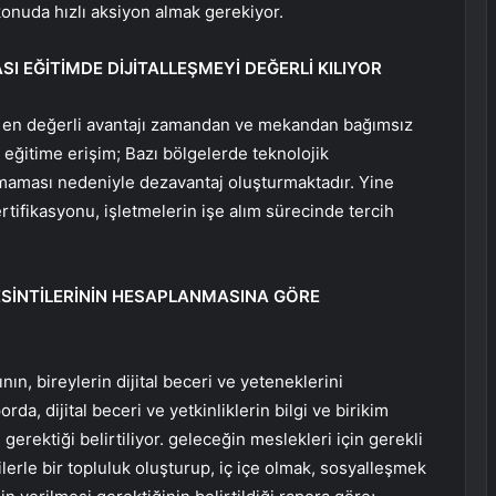
 konuda hızlı aksiyon almak gerekiyor.
I EĞİTİMDE DİJİTALLEŞMEYİ DEĞERLİ KILIYOR
n en değerli avantajı zamandan ve mekandan bağımsız
. eğitime erişim; Bazı bölgelerde teknolojik
anamaması nedeniyle dezavantaj oluşturmaktadır. Yine
ertifikasyonu, işletmelerin işe alım sürecinde tercih
 KESİNTİLERİNİN HESAPLANMASINA GÖRE
nın, bireylerin dijital beceri ve yeteneklerini
porda, dijital beceri ve yetkinliklerin bilgi ve birikim
gerektiği belirtiliyor. geleceğin meslekleri için gerekli
ilerle bir topluluk oluşturup, iç içe olmak, sosyalleşmek