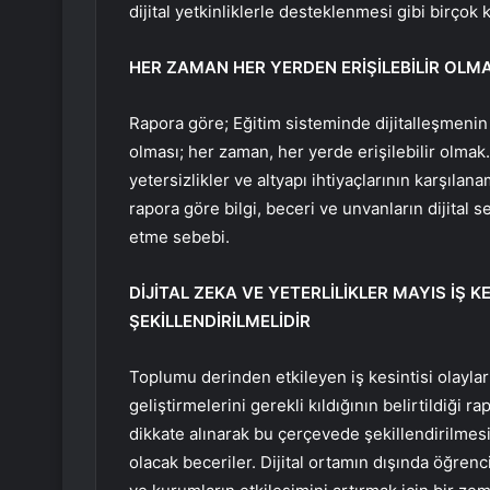
dijital yetkinliklerle desteklenmesi gibi birçok
HER ZAMAN HER YERDEN ERİŞİLEBİLİR OLMAS
Rapora göre; Eğitim sisteminde dijitalleşmeni
olması; her zaman, her yerde erişilebilir olmak
yetersizlikler ve altyapı ihtiyaçlarının karşıl
rapora göre bilgi, beceri ve unvanların dijital s
etme sebebi.
DİJİTAL ZEKA VE YETERLİLİKLER MAYIS İŞ
ŞEKİLLENDİRİLMELİDİR
Toplumu derinden etkileyen iş kesintisi olayları
geliştirmelerini gerekli kıldığının belirtildiği ra
dikkate alınarak bu çerçevede şekillendirilmesi 
olacak beceriler. Dijital ortamın dışında öğrenc