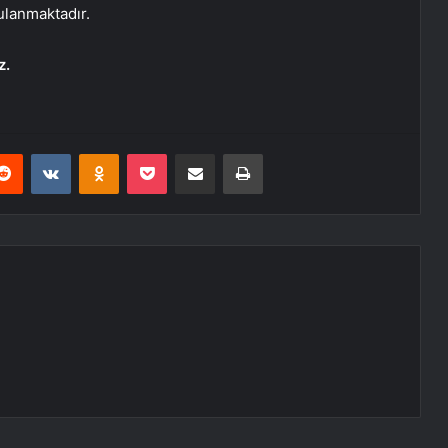
ulanmaktadır.
z.
erest
Reddit
VKontakte
Odnoklassniki
Pocket
E-Posta ile paylaş
Yazdır