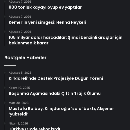
Ağustos 7, 2026
800 tonluk kayayı oyup ev yaptılar
Ağustos 7, 2026
Kemer’in yeni simgesi: Henna Heykeli
Ağustos 7, 2026
105 milyar dolar harcadılar: Şimdi benzinli araçlar için
beklenmedik karar
Rastgele Haberler
Ağustos 5, 2025
Kırklareli’nde Destek Projesiyle Düğün Töreni
Kasım 10, 2025
Boşanma Aşamasındaki Çiftin Trajik Ölümü
Mart 30, 2023
Mustafa Balbay: Kılıçdaroğlu ‘sola’ baktı, Akşener
‘yükseldi’
Nisan 9, 2026
Türkiye QS’de rekor kırdı