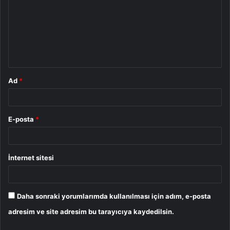
r
u
m
*
Ad
*
E-posta
*
İnternet sitesi
Daha sonraki yorumlarımda kullanılması için adım, e-posta
adresim ve site adresim bu tarayıcıya kaydedilsin.