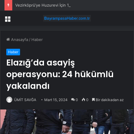
Vezirköprü’ye Huzurevi İçin 192 Milyon Lira
Menü
Anasayfa
/
Haber
Haber
Elazığ’da asayiş
operasyonu: 24 hükümlü
yakalandı
ÜMİT SAVĞA
Mart 15, 2024
0
0
Bir dakikadan az