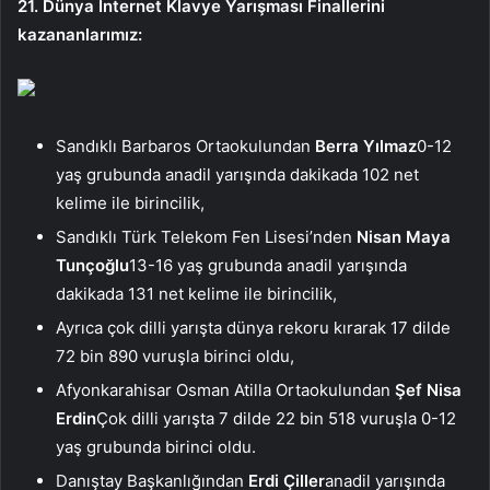
21. Dünya İnternet Klavye Yarışması Finallerini
kazananlarımız:
Sandıklı Barbaros Ortaokulundan
Berra Yılmaz
0-12
yaş grubunda anadil yarışında dakikada 102 net
kelime ile birincilik,
Sandıklı Türk Telekom Fen Lisesi’nden
Nisan Maya
Tunçoğlu
13-16 yaş grubunda anadil yarışında
dakikada 131 net kelime ile birincilik,
Ayrıca çok dilli yarışta dünya rekoru kırarak 17 dilde
72 bin 890 vuruşla birinci oldu,
Afyonkarahisar Osman Atilla Ortaokulundan
Şef Nisa
Erdin
Çok dilli yarışta 7 dilde 22 bin 518 vuruşla 0-12
yaş grubunda birinci oldu.
Danıştay Başkanlığından
Erdi Çiller
anadil yarışında