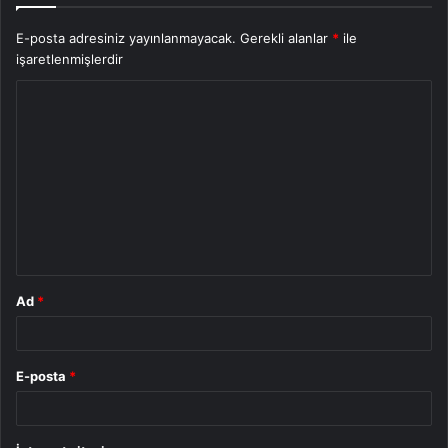
E-posta adresiniz yayınlanmayacak.
Gerekli alanlar
*
ile
işaretlenmişlerdir
Y
o
r
u
m
*
Ad
*
E-posta
*