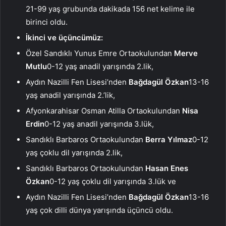
21-99 yaş grubunda dakikada 156 net kelime ile
birinci oldu.
İkinci ve üçüncümüz:
Özel Sandıklı Yunus Emre Ortaokulundan
Merve
Mutlu
0-12 yaş anadil yarışında 2.lik,
Aydın Nazilli Fen Lisesi’nden
Bağdagül Özkan
13-16
yaş anadil yarışında 2.’lik,
Afyonkarahisar Osman Atilla Ortaokulundan
Nisa
Erdin
0-12 yaş anadil yarışında 3.lük,
Sandıklı Barbaros Ortaokulundan
Berra Yılmaz
0-12
yaş çoklu dil yarışında 2.lik,
Sandıklı Barbaros Ortaokulundan
Hasan Enes
Özkan
0-12 yaş çoklu dil yarışında 3.lük ve
Aydın Nazilli Fen Lisesi’nden
Bağdagül Özkan
13-16
yaş çok dilli dünya yarışında üçüncü oldu.