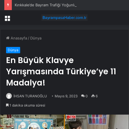
Kırıkkale’de Bayram Trafiği Yoğunlaştı
Menü
Anasayfa
/
Dünya
Dünya
En Büyük Klavye
Yarışmasında Türkiye’ye 11
Madalya!
İHSAN TURANOĞLU
Mayıs 9, 2023
0
6
1 dakika okuma süresi