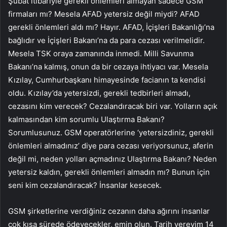
Şubat itibariyle gerekli önlemleri almayan sadece GSM
firmaları mı? Mesela AFAD yetersiz değil miydi? AFAD
gerekli önlemleri aldı mı? Hayır. AFAD, İçişleri Bakanlığı’na
bağlıdır ve İçişleri Bakanı’na da para cezası verilmelidir.
Mesela TSK oraya zamanında inmedi. Milli Savunma
Bakanı’na kalmış, onun da bir cezaya ihtiyacı var. Mesela
Kızılay, Cumhurbaşkanı himayesinde facianın ta kendisi
oldu. Kızılay’da yetersizdi, gerekli tedbirleri almadı,
cezasını kim verecek? Cezalandıracak biri var. Yolların açık
kalmasından kim sorumlu Ulaştırma Bakanı?
Sorumlusunuz. GSM operatörlerine ‘yetersizdiniz, gerekli
önlemleri almadınız’ diye para cezası veriyorsunuz, aferin
değil mi, neden yolları açmadınız Ulaştırma Bakanı? Neden
yetersiz kaldın, gerekli önlemleri almadın mı? Bunun için
seni kim cezalandıracak? İnsanlar kesecek.
GSM şirketlerine verdiğiniz cezanın daha ağırını insanlar
çok kısa sürede ödeyecekler, emin olun. Tarih vereyim 14