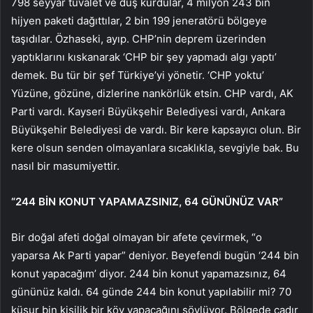
798 seyyar tuvalet ve duş kurdular, 4 milyon 243 bin
hijyen paketi dağıttılar, 2 bin 199 jeneratörü bölgeye
taşıdılar. Özhaseki, ayıp. CHP’nin deprem üzerinden
yaptıklarını kıskanarak ‘CHP bir şey yapmadı algı yaptı’
demek. Bu tür bir şef Türkiye’yi yönetir. ‘CHP yoktu’
Yüzüne, gözüne, dizlerine nankörlük etsin. CHP vardı, AK
Parti vardı. Kayseri Büyükşehir Belediyesi vardı, Ankara
Büyükşehir Belediyesi de vardı. Bir kere kapsayıcı olun. Bir
kere olsun senden olmayanlara sıcaklıkla, sevgiyle bak. Bu
nasıl bir masumiyettir.
“244 BİN KONUT YAPAMAZSINIZ, 64 GÜNÜNÜZ VAR”
Bir doğal afeti doğal olmayan bir afete çevirmek, “o
yaparsa Ak Parti yapar” deniyor. Beyefendi bugün ‘244 bin
konut yapacağım’ diyor. 244 bin konut yapamazsınız, 64
gününüz kaldı. 64 günde 244 bin konut yapılabilir mi? 70
küsur bin kişilik bir köy yapacağını söylüyor. Bölgede çadır