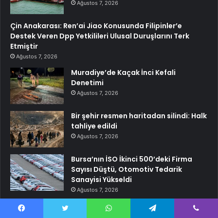
Ağustos 7, 2026
Çin Anakarası: Ren’ai Jiao Konusunda Filipinler’e
Destek Veren Dpp Yetkilileri Ulusal Duruşlarını Terk
Etmiştir
Ağustos 7, 2026
Muradiye’de Kaçak İnci Kefali
Denetimi
Ağustos 7, 2026
Bir şehir resmen haritadan silindi: Halk
tahliye edildi
Ağustos 7, 2026
Bursa’nın İSO İkinci 500’deki Firma
Sayısı Düştü, Otomotiv Tedarik
Sanayisi Yükseldi
Ağustos 7, 2026
İran Medyası: ABD Saldırılarının
Ardından Ülkenin Birçok Bölgesinde
Facebook
Twitter
WhatsApp
Telegram
Viber