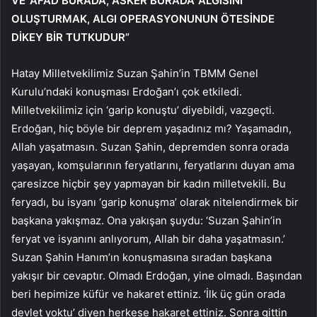
VE ‘AFAD BURADA, ASKER BURADA’ ALGISINI
OLUŞTURMAK, ALGI OPERASYONUNUN ÖTESİNDE
DİKEY BİR TUTKUDUR”
Hatay Milletvekilimiz Suzan Şahin’in TBMM Genel
Kurulu’ndaki konuşması Erdoğan’ı çok etkiledi.
Milletvekilimiz için ‘garip konuştu’ diyebildi, vazgeçti.
Erdoğan, hiç böyle bir deprem yaşadınız mı? Yaşamadın,
Allah yaşatmasın. Suzan Şahin, depremden sonra orada
yaşayan, komşularının feryatlarını, feryatlarını duyan ama
çaresizce hiçbir şey yapmayan bir kadın milletvekili. Bu
feryadı, bu isyanı ‘garip konuşma’ olarak nitelendirmek bir
başkana yakışmaz. Ona yakışan şuydu: ‘Suzan Şahin’in
feryat ve isyanını anlıyorum, Allah bir daha yaşatmasın.’
Suzan Şahin Hanım’ın konuşmasına sıradan başkana
yakışır bir cevaptır. Olmadı Erdoğan, yine olmadı. Başından
beri hepimize küfür ve hakaret ettiniz. ‘İlk üç gün orada
devlet yoktu’ diyen herkese hakaret ettiniz. Sonra gittin