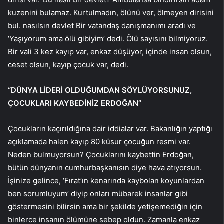
kuzenini bulamaz. Kurtulmadın, ölünü ver, ölmeyen dirisini
bul. nasılsın devlet Bir vatandaş danışmanımı aradı ve
‘Yaşıyorum ama ölü gibiyim’ dedi. Ölü sayısını bilmiyoruz.
Bir vali 3 kez kayıp var, enkaz düşüyor, içinde insan olsun,
ceset olsun, kayıp çocuk var, dedi.
“DÜNYA LİDERİ OLDUĞUMDAN SÖYLÜYORSUNUZ,
ÇOCUKLARI KAYBEDİNİZ ERDOĞAN”
Çocukların kaçırıldığına dair iddialar var. Bakanlığın yaptığı
açıklamada halen kayıp 80 küsur çocuğun resmi var.
Neden bulmuyorsun? Çocuklarını kaybettin Erdoğan,
bütün dünyanın cumhurbaşkanısın diye hava atıyorsun.
İşinize gelince, ‘Fırat’ın kenarında kaybolan koyunlardan
ben sorumluyum’ diyip onları mübarek insanlar gibi
göstermesini bilirsin ama bir şekilde yetişemediğin için
binlerce insanın ölümüne sebep oldun. Zamanla enkaz