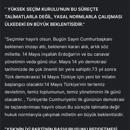
”
YÜKSEK SEÇİM KURULU’NUN BU SÜREÇTE
TALİMATLARLA DEĞİL, YASAL NORMLARLA ÇALIŞMASI
ÜLKEDEKİ EN BÜYÜK BEKLENTİSİDİR.”
“Seçimler hayırlı olsun. Bugün Sayın Cumhurbaşkanı
beklenen imzayı attı, beklenen kararı aldı, artık söz
millette. 14 Mayıs inşallah Erdoğan’ın ve bu canavar
yönetimin veda günü olur. Mayıs 14 yılı demokrasi
tarihimizde de çok önemli bir yere sahiptir.73 yıl sonra
Türk demokrasisi 14 Mayıs Türkiye için yeni bir milatın
başlangıcı olacaktır.14 Mayıs Türkiye’nin tertemiz
devletinin, temiz toplumunun, temiz yönetiminin ilk günü
olacaktır. , Türkiye’de Cumhuriyetin ilk gününün demokrasi
ile taçlandırılması hayırlı olsun.Bu süreçte talimatla değil
hukuk normlarıyla çalışmak milletin en büyük beklentisidir.
“YSK’NİN İYİ PARTİ’NİN BAŞVURUSUNU REDDETMESİ