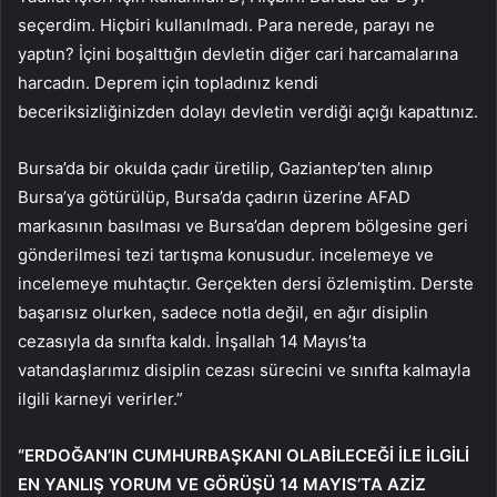
seçerdim. Hiçbiri kullanılmadı. Para nerede, parayı ne
yaptın? İçini boşalttığın devletin diğer cari harcamalarına
harcadın. Deprem için topladınız kendi
beceriksizliğinizden dolayı devletin verdiği açığı kapattınız.
Bursa’da bir okulda çadır üretilip, Gaziantep’ten alınıp
Bursa’ya götürülüp, Bursa’da çadırın üzerine AFAD
markasının basılması ve Bursa’dan deprem bölgesine geri
gönderilmesi tezi tartışma konusudur. incelemeye ve
incelemeye muhtaçtır. Gerçekten dersi özlemiştim. Derste
başarısız olurken, sadece notla değil, en ağır disiplin
cezasıyla da sınıfta kaldı. İnşallah 14 Mayıs’ta
vatandaşlarımız disiplin cezası sürecini ve sınıfta kalmayla
ilgili karneyi verirler.”
“ERDOĞAN’IN CUMHURBAŞKANI OLABİLECEĞİ İLE İLGİLİ
EN YANLIŞ YORUM VE GÖRÜŞÜ 14 MAYIS’TA AZİZ