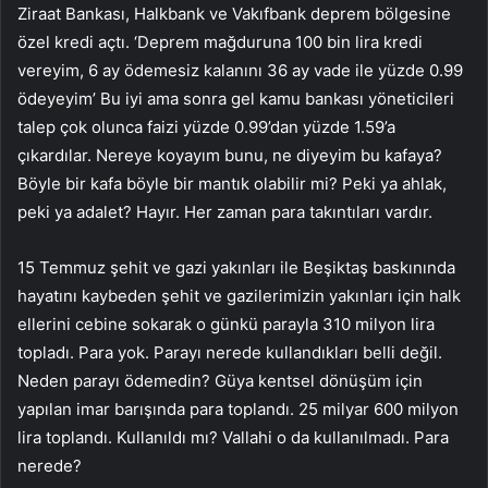
Ziraat Bankası, Halkbank ve Vakıfbank deprem bölgesine
özel kredi açtı. ‘Deprem mağduruna 100 bin lira kredi
vereyim, 6 ay ödemesiz kalanını 36 ay vade ile yüzde 0.99
ödeyeyim’ Bu iyi ama sonra gel kamu bankası yöneticileri
talep çok olunca faizi yüzde 0.99’dan yüzde 1.59’a
çıkardılar. Nereye koyayım bunu, ne diyeyim bu kafaya?
Böyle bir kafa böyle bir mantık olabilir mi? Peki ya ahlak,
peki ya adalet? Hayır. Her zaman para takıntıları vardır.
15 Temmuz şehit ve gazi yakınları ile Beşiktaş baskınında
hayatını kaybeden şehit ve gazilerimizin yakınları için halk
ellerini cebine sokarak o günkü parayla 310 milyon lira
topladı. Para yok. Parayı nerede kullandıkları belli değil.
Neden parayı ödemedin? Güya kentsel dönüşüm için
yapılan imar barışında para toplandı. 25 milyar 600 milyon
lira toplandı. Kullanıldı mı? Vallahi o da kullanılmadı. Para
nerede?