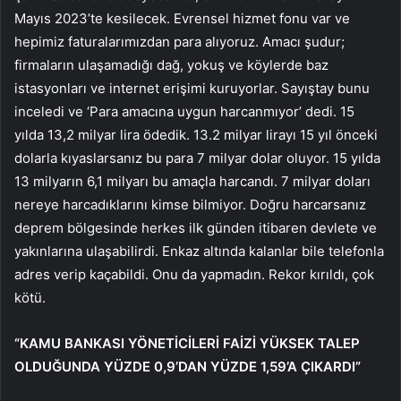
Mayıs 2023’te kesilecek. Evrensel hizmet fonu var ve
hepimiz faturalarımızdan para alıyoruz. Amacı şudur;
firmaların ulaşamadığı dağ, yokuş ve köylerde baz
istasyonları ve internet erişimi kuruyorlar. Sayıştay bunu
inceledi ve ‘Para amacına uygun harcanmıyor’ dedi. 15
yılda 13,2 milyar lira ödedik. 13.2 milyar lirayı 15 yıl önceki
dolarla kıyaslarsanız bu para 7 milyar dolar oluyor. 15 yılda
13 milyarın 6,1 milyarı bu amaçla harcandı. 7 milyar doları
nereye harcadıklarını kimse bilmiyor. Doğru harcarsanız
deprem bölgesinde herkes ilk günden itibaren devlete ve
yakınlarına ulaşabilirdi. Enkaz altında kalanlar bile telefonla
adres verip kaçabildi. Onu da yapmadın. Rekor kırıldı, çok
kötü.
“KAMU BANKASI YÖNETİCİLERİ FAİZİ YÜKSEK TALEP
OLDUĞUNDA YÜZDE 0,9’DAN YÜZDE 1,59’A ÇIKARDI”