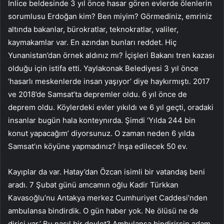
İnlice beldesinde 3 yıl önce hasar gören evlerde ölenlerin
sorumlusu Erdoğan kim? Ben miyim? Görmediniz, emriniz
altında bakanlar, bürokratlar, teknokratlar, valiler,
kaymakamlar var. En azından bunları reddet. Hiç
Yunanistan’dan örnek aldınız mı? İçişleri Bakanı tren kazası
olduğu için istifa etti. Yaylakonak Belediyesi 3 yıl önce
‘hasarlı meskenlerde insan yaşıyor’ diye haykırmıştı. 2017
ve 2018’de Samsat’ta depremler oldu. 6 yıl önce de
deprem oldu. Köylerdeki evler yıkıldı ve 6 yıl geçti, oradaki
insanlar bugün hala konteynırda. Şimdi ‘Yılda 244 bin
konut yapacağım’ diyorsunuz. O zaman neden 6 yılda
Samsat’ın köyüne yapmadınız? İnşa edilecek 50 ev.
Kayıplar da var. Hatay’dan Özcan isimli bir vatandaş beni
aradı. 7 Şubat günü amcamın oğlu Kadir Türkkan
Kavasoğlu’nu Antakya merkez Cumhuriyet Caddesi’nden
ambulansa bindirdik. O gün haber yok. Ne ölüsü ne de
dirisi var.’ Bu nasıl bir devlet? Ambulansa bindirirsin adam