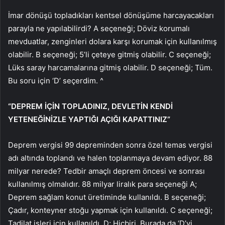
İmar dönüşü topladıkları kentsel dönüşüme harcayacakları
parayla ne yapılabilirdi? A seçeneği; Döviz korumalı
mevduatlar, zenginleri dolara karşı korumak için kullanılmış
olabilir. B seçeneği; 5’li çeteye gitmiş olabilir. C seçeneği;
Lüks saray harcamalarına gitmiş olabilir. D seçeneği; Tüm.
Bu soru için ‘D’ seçerdim. ^
“DEPREM İÇİN TOPLADINIZ, DEVLETİN KENDİ
YETENEĞİNİZLE YAPTIĞI AÇIĞI KAPATTINIZ”
Deprem vergisi 99 depreminden sonra özel temas vergisi
adı altında toplandı ve halen toplanmaya devam ediyor. 88
milyar nerede? Tedbir amaçlı deprem öncesi ve sonrası
kullanılmış olmalıdır. 88 milyar liralık para seçeneği A;
Deprem sağlam konut üretiminde kullanıldı. B seçeneği;
Çadır, konteyner stoğu yapmak için kullanıldı. C seçeneği;
Tadilat işleri için kullanıldı. D; Hiçbiri. Burada da ‘D’yi