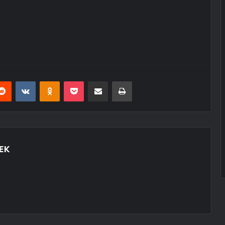
erest
Reddit
VKontakte
Odnoklassniki
Pocket
E-Posta ile paylaş
Yazdır
EK