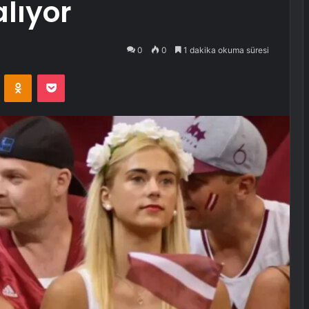
alıyor
0
0
1 dakika okuma süresi
VKontakte
Odnoklassniki
Pocket