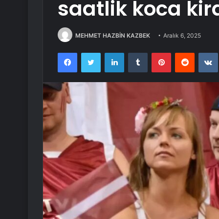
saatlik koca kir
MEHMET HAZBİN KAZBEK
Aralık 6, 2025
Facebook
Twitter
LinkedIn
Tumblr
Pinterest
Reddit