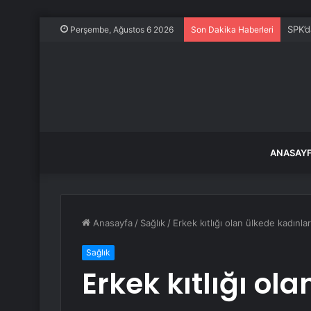
SPK’d
Perşembe, Ağustos 6 2026
Son Dakika Haberleri
ANASAY
Anasayfa
/
Sağlık
/
Erkek kıtlığı olan ülkede kadınlar
Sağlık
Erkek kıtlığı ol