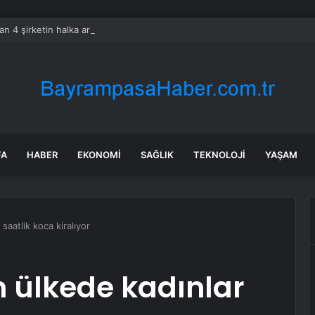
an 4 şirketin halka arzına onay
FA
HABER
EKONOMI
SAĞLIK
TEKNOLOJI
YAŞAM
 saatlik koca kiralıyor
an ülkede kadınlar