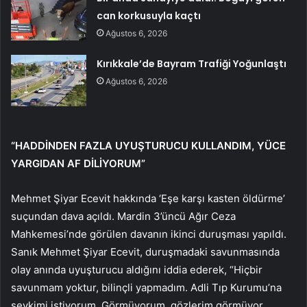
can korkusuyla kaçtı
Ağustos 6, 2026
Kırıkkale’de Bayram Trafiği Yoğunlaştı
Ağustos 6, 2026
“HADDİNDEN FAZLA UYUŞTURUCU KULLANDIM, YÜCE
YARGIDAN AF DİLİYORUM”
Mehmet Şiyar Ecevit hakkında ‘Eşe karşı kasten öldürme’
suçundan dava açıldı. Mardin 3’üncü Ağır Ceza
Mahkemesi’nde görülen davanın ikinci duruşması yapıldı.
Sanık Mehmet Şiyar Ecevit, duruşmadaki savunmasında
olay anında uyuşturucu aldığını iddia ederek, “Hiçbir
savunmam yoktur, bilinçli yapmadım. Adli Tıp Kurumu’na
sevkimi istiyorum. Görmüyorum, gözlerim görmüyor.