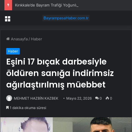
Kırıkkale’de Bayram Trafiği Yoğunlaştı
Menü
Anasayfa
/
Haber
Haber
Eşini 17 bıçak darbesiyle
öldüren sanığa indirimsiz
ağırlaştırılmış müebbet
MEHMET HAZBİN KAZBEK
Mayıs 22, 2026
0
0
1 dakika okuma süresi