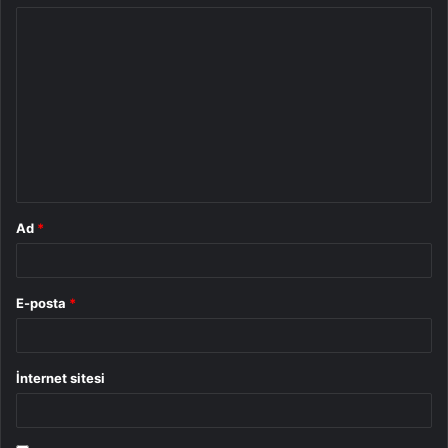
Y
o
r
u
m
*
Ad
*
E-posta
*
İnternet sitesi