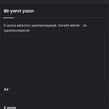
Bir yanıt yazın
E-posta adresiniz yayınlanmayacak.
Gerekli alanlar
*
ile
işaretlenmişlerdir
Y
o
r
u
m
*
Ad
*
E-posta
*