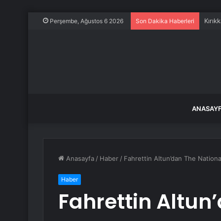
Kırık
Perşembe, Ağustos 6 2026
Son Dakika Haberleri
ANASAY
Anasayfa
/
Haber
/
Fahrettin Altun’dan The Nationa
Haber
Fahrettin Altun