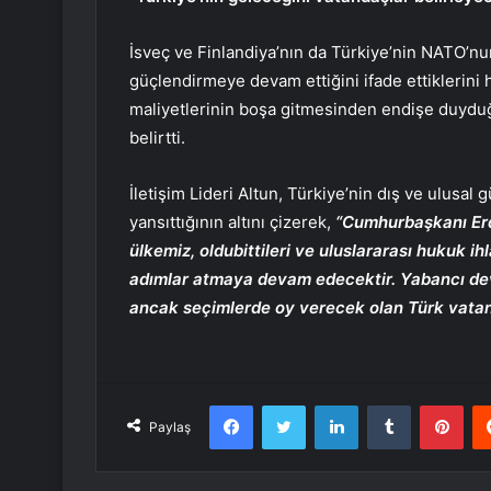
İsveç ve Finlandiya’nın da Türkiye’nin NATO’nun 
güçlendirmeye devam ettiğini ifade ettiklerini ha
maliyetlerinin boşa gitmesinden endişe duyduğu
belirtti.
İletişim Lideri Altun, Türkiye’nin dış ve ulusal g
yansıttığının altını çizerek,
“Cumhurbaşkanı Erdo
ülkemiz, oldubittileri ve uluslararası hukuk ih
adımlar atmaya devam edecektir. Yabancı dev
ancak seçimlerde oy verecek olan Türk vatand
Facebook
Twitter
LinkedIn
Tumblr
Pint
Paylaş