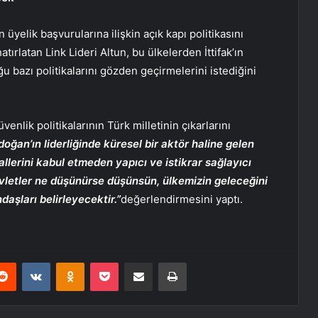
üyelik başvurularına ilişkin açık kapı politikasını
tırlatan Link Lideri Altun, bu ülkelerden İttifak’ın
 bazı politikalarını gözden geçirmelerini istediğini
üvenlik politikalarının Türk milletinin çıkarlarını
ğan’ın liderliğinde küresel bir aktör haline gelen
lallerini kabul etmeden yapıcı ve istikrar sağlayıcı
letler ne düşünürse düşünsün, ülkemizin geleceğini
aşları belirleyecektir.”
değerlendirmesini yaptı.
erest
Reddit
VKontakte
Odnoklassniki
Pocket
E-Posta ile paylaş
Yazdır