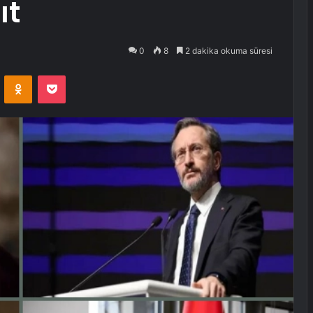
ıt
0
8
2 dakika okuma süresi
VKontakte
Odnoklassniki
Pocket