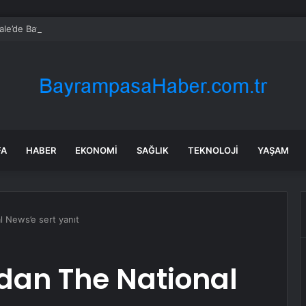
kale’de Bayram Trafiği Yoğunlaştı
FA
HABER
EKONOMI
SAĞLIK
TEKNOLOJI
YAŞAM
l News’e sert yanıt
’dan The National