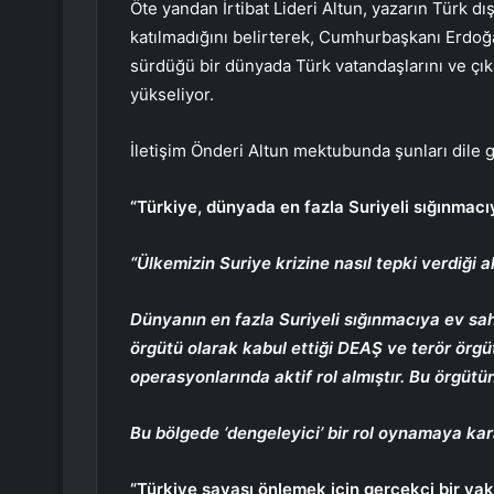
Öte yandan İrtibat Lideri Altun, yazarın Türk dış
katılmadığını belirterek, Cumhurbaşkanı Erdoğan
sürdüğü bir dünyada Türk vatandaşlarını ve çıkar
yükseliyor.
İletişim Önderi Altun mektubunda şunları dile g
“Türkiye, dünyada en fazla Suriyeli sığınmacı
“Ülkemizin Suriye krizine nasıl tepki verdiği 
Dünyanın en fazla Suriyeli sığınmacıya ev sah
örgütü olarak kabul ettiği DEAŞ ve terör örg
operasyonlarında aktif rol almıştır. Bu örgütü
Bu bölgede ‘dengeleyici’ bir rol oynamaya kara
“Türkiye savaşı önlemek için gerçekçi bir ya