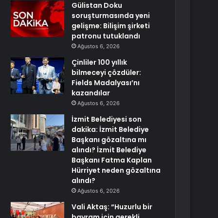
Gülistan Doku
soruşturmasında yeni
gelişme: Bilişim şirketi
patronu tutuklandı
Ağustos 6, 2026
Çinliler 100 yıllık
bilmeceyi çözdüler:
Fields Madalyası’nı
kazandılar
Ağustos 6, 2026
İzmit Belediyesi son
dakika: İzmit Belediye
Başkanı gözaltına mı
alındı? İzmit Belediye
Başkanı Fatma Kaplan
Hürriyet neden gözaltına
alındı?
Ağustos 6, 2026
Vali Aktaş: “Huzurlu bir
bayram için gerekli