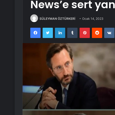
News’e sert yan
SÜLEYMAN ÖZTÜRKERİ
Ocak 14, 2023
Facebook
Twitter
LinkedIn
Tumblr
Pinterest
Reddit