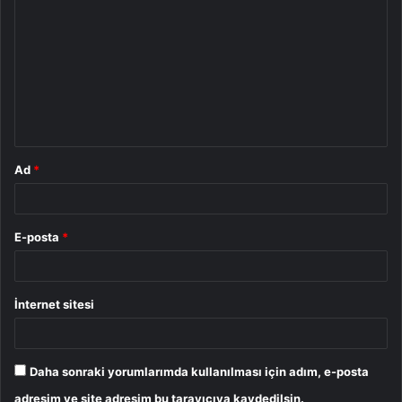
o
r
u
m
*
Ad
*
E-posta
*
İnternet sitesi
Daha sonraki yorumlarımda kullanılması için adım, e-posta
adresim ve site adresim bu tarayıcıya kaydedilsin.