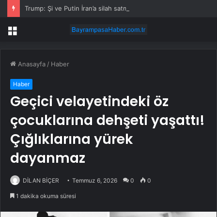
Trump: Şi ve Putin İran’a silah satmayacaklarını söyledi
Menü
Anasayfa
/
Haber
Haber
Geçici velayetindeki öz
çocuklarına dehşeti yaşattı!
Çığlıklarına yürek
dayanmaz
DİLAN BİÇER
Temmuz 6, 2026
0
0
1 dakika okuma süresi