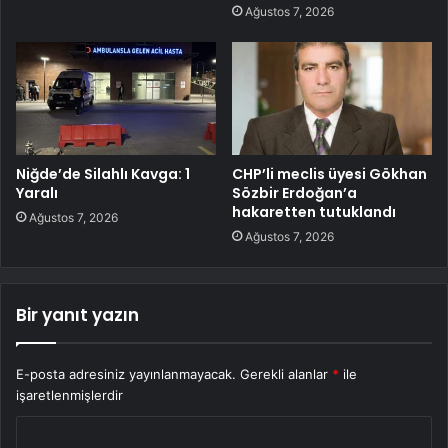
Ağustos 7, 2026
Niğde’de Silahlı Kavga: 1
CHP’li meclis üyesi Gökhan
Yaralı
Sözbir Erdoğan’a
hakaretten tutuklandı
Ağustos 7, 2026
Ağustos 7, 2026
Bir yanıt yazın
E-posta adresiniz yayınlanmayacak.
Gerekli alanlar
*
ile
işaretlenmişlerdir
Y