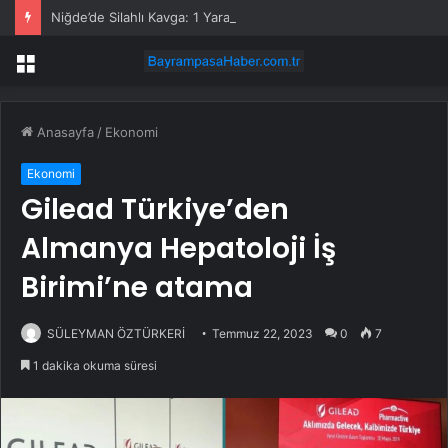
Niğde’de Silahlı Kavga: 1 Yaralı
Menü
Anasayfa
/
Ekonomi
Ekonomi
Gilead Türkiye’den
Almanya Hepatoloji İş
Birimi’ne atama
SÜLEYMAN ÖZTÜRKERİ
Temmuz 22, 2023
0
7
1 dakika okuma süresi