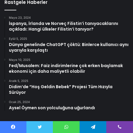
Rastgele Haberler
Mayıs 23, 2024
İspanya, İrlanda ve Norveç Filistin’i tanıyacaklarını
açıkladı: Hangi ülkeler Filistin’i tanıyor?
Eylül 5, 2025
Dünya genelinde ChatGPT çöktü: Binlerce kullanıcı aynı
uyarıyla karşılaştı
Mayıs 10, 2025
Fed/Musalem: Faiz indirimlerine çok erken başlamak
ekonomi için daha maliyetli olabilir
Aralık 5, 2025
Didim’de “Hoş Geldin Bebek” Projesi Tüm Hızıyla
Sürüyor
Ocak 25, 2024
Aysel Öymen son yolculuğuna uğurlandı
Facebook
Twitter
WhatsApp
Telegram
Viber