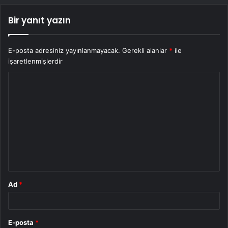
Bir yanıt yazın
E-posta adresiniz yayınlanmayacak.
Gerekli alanlar
*
ile
işaretlenmişlerdir
Y
o
r
u
m
*
Ad
*
E-posta
*