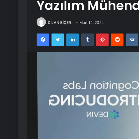
Yazılım Mühend
DİLAN BİÇER
Mart 14, 2024
Facebook
Twitter
LinkedIn
Tumblr
Pinterest
Reddit