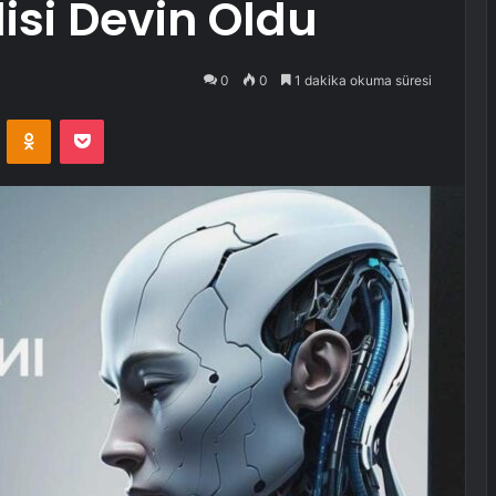
isi Devin Oldu
0
0
1 dakika okuma süresi
VKontakte
Odnoklassniki
Pocket