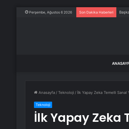
Başka
Perşembe, Ağustos 6 2026
Son Dakika Haberleri
ANASAY
Anasayfa
/
Teknoloji
/
İlk Yapay Zeka Temelli Sanal
Teknoloji
İlk Yapay Zeka 