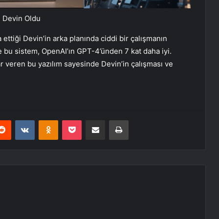
i Devin Oldu
 ettiği Devin’in arka planında ciddi bir çalışmanın
e bu sistem, OpenAI’ın GPT-4’ünden 7 kat daha iyi.
r veren bu yazılım sayesinde Devin’in çalışması ve
erest
Reddit
VKontakte
Odnoklassniki
Pocket
E-Posta ile paylaş
Yazdır