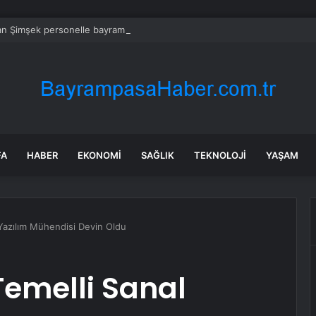
n Şimşek personelle bayramlaştı
FA
HABER
EKONOMI
SAĞLIK
TEKNOLOJI
YAŞAM
 Yazılım Mühendisi Devin Oldu
Temelli Sanal