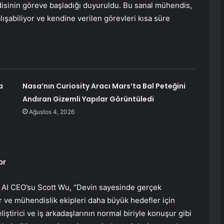
disinin göreve başladığı duyuruldu. Bu sanal mühendis,
ışabiliyor ve kendine verilen görevleri kısa süre
a
Nasa’nın Curiosity Aracı Mars’ta Bal Peteğini
Andıran Gizemli Yapılar Görüntüledi
Ağustos 4, 2026
or
on AI CEO’su Scott Wu, “Devin sayesinde gerçek
r ve mühendislik ekipleri daha büyük hedefler için
eliştirici ve iş arkadaşlarının normal biriyle konuşur gibi