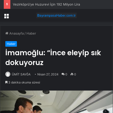
Vezirköprü’ye Huzurevi İçin 192 Milyon Lira
Menü
Anasayfa
/
Haber
Haber
İmamoğlu: “İnce eleyip sık
dokuyoruz
ÜMİT SAVĞA
Nisan 27, 2024
0
0
3 dakika okuma süresi