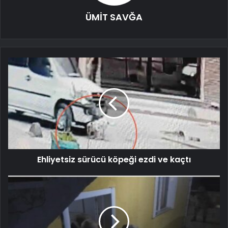
ÜMİT SAVĞA
Ehliyetsiz sürücü köpeği ezdi ve kaçtı