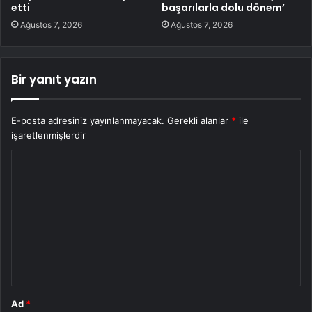
etti
başarılarla dolu dönem’
Ağustos 7, 2026
Ağustos 7, 2026
Bir yanıt yazın
E-posta adresiniz yayınlanmayacak.
Gerekli alanlar
*
ile
işaretlenmişlerdir
Y
o
r
u
m
*
Ad
*