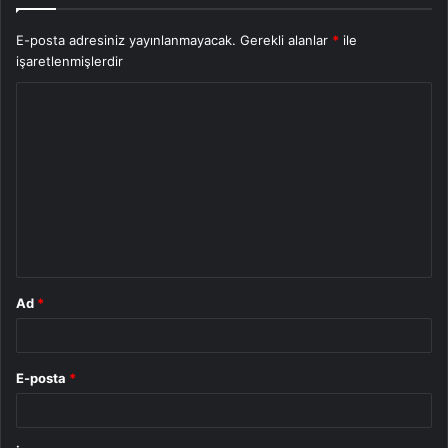
E-posta adresiniz yayınlanmayacak.
Gerekli alanlar
*
ile
işaretlenmişlerdir
Y
o
r
u
m
*
Ad
*
E-posta
*