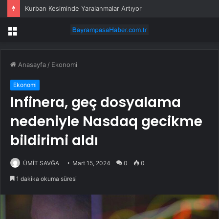
Kurban Kesiminde Yaralanmalar Artıyor
Menü
Anasayfa
/
Ekonomi
Ekonomi
Infinera, geç dosyalama
nedeniyle Nasdaq gecikme
bildirimi aldı
ÜMİT SAVĞA
Mart 15, 2024
0
0
1 dakika okuma süresi