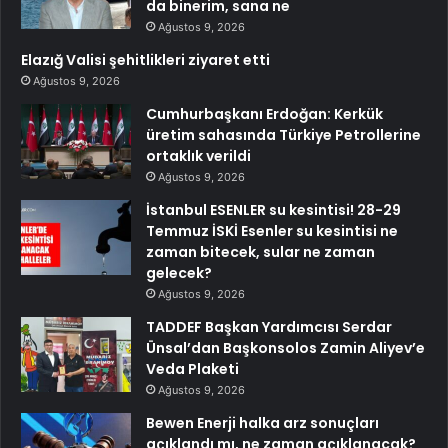
da binerim, sana ne
Ağustos 9, 2026
Elazığ Valisi şehitlikleri ziyaret etti
Ağustos 9, 2026
Cumhurbaşkanı Erdoğan: Kerkük
üretim sahasında Türkiye Petrollerine
ortaklık verildi
Ağustos 9, 2026
İstanbul ESENLER su kesintisi! 28-29
Temmuz İSKİ Esenler su kesintisi ne
zaman bitecek, sular ne zaman
gelecek?
Ağustos 9, 2026
TADDEF Başkan Yardımcısı Serdar
Ünsal’dan Başkonsolos Zamin Aliyev’e
Veda Plaketi
Ağustos 9, 2026
Bewen Enerji halka arz sonuçları
açıklandı mı, ne zaman açıklanacak?