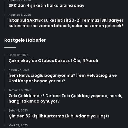
SPK’dan 4 şirketin halka arzına onay
Ağustos 6, 2026
İstanbul SARIYER su kesintisi! 20-21 Temmuz İSKİ Sarıyer
su kesintisi ne zaman bitecek, sular ne zaman gelecek?
Rastgele Haberler
Ocak 12, 2026
Çekmeköy’de Otobüs Kazası: 1 Ölü, 4 Yaralı
Kasım 27, 2025
İrem Helvacıoğlu boşanıyor mu? İrem Helvacıoğlu ve
Ural Kaspar boşanıyor mu?
Temmuz 6, 2026
Zeki Çelik kimdir? Defans Zeki Çelik kaç yaşında, nereli,
hangi takımda oynuyor?
Şubat 9, 2023
Çin’den 82 Kişilik Kurtarma Ekibi Adana’ya Ulaştı
Mart 21, 2025