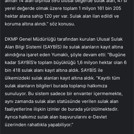
alınan 14 alan dışında 59’u ulusal değerde sulak alan, 47’si
yerel değerde olmak üzere toplam 1 milyon 161 bin 205
hektar alana sahip 120 yer var. Sulak alan ilan edildi ve
koruma altına alındı.” söz konusu.
DKMP Genel Müdürlüğü tarafından kurulan Ulusal Sulak
Alan Bilgi Sistemi (SAYBİS) ile sulak alanların kayıt altına
alındığına işaret eden Yumaklı, şöyle devam etti: “Bugüne
kadar SAYBİS’e toplam büyüklüğü 1,6 milyon hektar olan 6
bin 418 sulak alanı kayıt altına aldık. SAYBİS ile
ülkemizdeki sulak alanları kayıt altına aldık. “Kayıtlı tüm
sulak alanların bilgileri burada toplanıp halkımıza
sunuluyor. Bu sistem sadece bir envanter içermemekte,
aynı zamanda sulak alan statüsünde verilen sulak alan
faaliyetlerine ilişkin izinler de burada yürütülmektedir.
Ayrıca halkımız sulak alan başvurularını e-Devlet
üzerinden rahatlıkla yapabiliyor.”