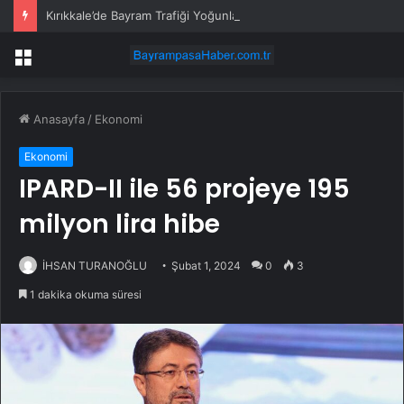
Kırıkkale’de Bayram Trafiği Yoğunlaştı
Menü
Anasayfa
/
Ekonomi
Ekonomi
IPARD-II ile 56 projeye 195
milyon lira hibe
İHSAN TURANOĞLU
Şubat 1, 2024
0
3
1 dakika okuma süresi