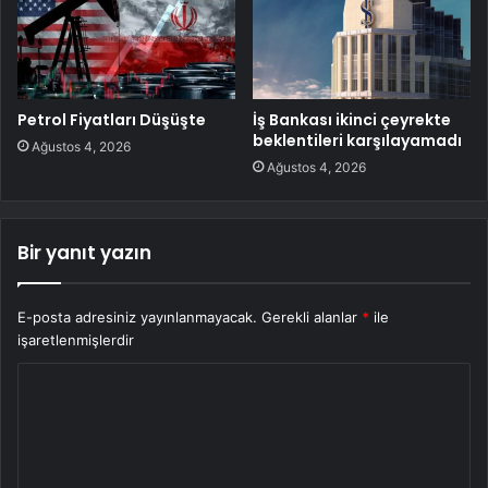
Petrol Fiyatları Düşüşte
İş Bankası ikinci çeyrekte
beklentileri karşılayamadı
Ağustos 4, 2026
Ağustos 4, 2026
Bir yanıt yazın
E-posta adresiniz yayınlanmayacak.
Gerekli alanlar
*
ile
işaretlenmişlerdir
Y
o
r
u