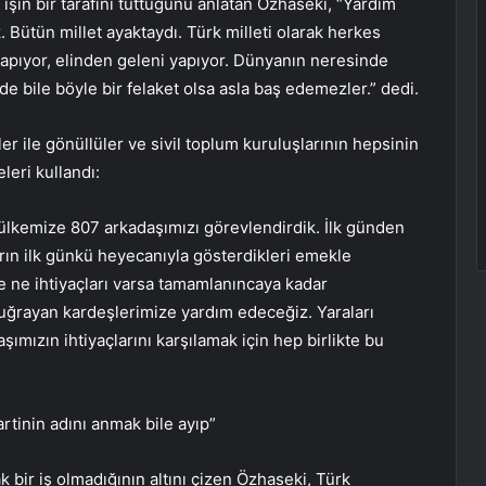
 işin bir tarafını tuttuğunu anlatan Özhaseki, “Yardım
. Bütün millet ayaktaydı. Türk milleti olarak herkes
pıyor, elinden geleni yapıyor. Dünyanın neresinde
e bile böyle bir felaket olsa asla baş edemezler.” dedi.
ler ile gönüllüler ve sivil toplum kuruluşlarının hepsinin
eri kullandı:
ülkemize 807 arkadaşımızı görevlendirdik. İlk günden
rın ilk günkü heyecanıyla gösterdikleri emekle
 ne ihtiyaçları varsa tamamlanıncaya kadar
 uğrayan kardeşlerimize yardım edeceğiz. Yaraları
şımızın ihtiyaçlarını karşılamak için hep birlikte bu
tinin adını anmak bile ayıp”
 bir iş olmadığının altını çizen Özhaseki, Türk