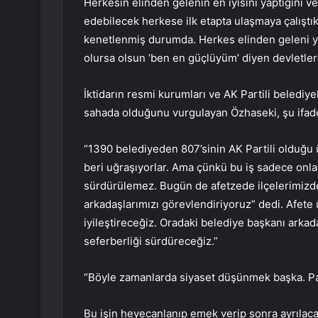
Herkesin elinden gelenin en iyisini yaptığını ve
edebilecek herkese ilk etapta ulaşmaya çalıştık
kenetlenmiş durumda. Herkes elinden geleni ya
olursa olsun ‘ben en güçlüyüm’ diyen devletlerd
İktidarın resmi kurumları ve AK Partili belediye
sahada olduğunu vurgulayan Özhaseki, şu ifadel
“1390 belediyeden 807’sinin AK Partili olduğu 
beri uğraşıyorlar. Ama çünkü bu iş sadece onla
sürdürülemez. Bugün de afetzede ilçelerimizde
arkadaşlarımızı görevlendiriyoruz” dedi. Afete
iyileştireceğiz. Oradaki belediye başkanı arkada
seferberliği sürdüreceğiz.”
“Böyle zamanlarda siyaset düşünmek başka. Par
Bu işin heyecanlanıp emek verip sonra ayrılacak