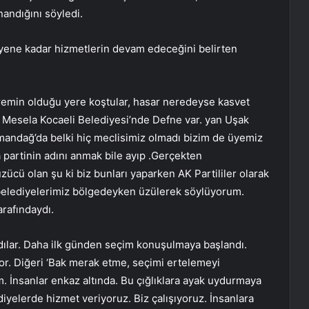
nandığını söyledi.
eyene kadar hizmetlerin devam edeceğini belirten
premin olduğu yere koştular, hasar neredeyse kasvet
. Mesela Kocaeli Belediyesi’nde Defne var. yan Uşak
andağ’da belki hiç meclisimiz olmadı bizim de üyemiz
artinin adını anmak bile ayıp .Gerçekten
ücü olan şu ki biz bunları yaparken AK Partililer olarak
belediyelerimiz bölgedeyken üzülerek söylüyorum.
arafındaydı.
ydılar. Daha ilk günden seçim konuşulmaya başlandı.
yor. Diğeri ‘Bak merak etme, seçimi ertelemeyi
. İnsanlar enkaz altında. Bu çığlıklara ayak uydurmaya
iyelerde hizmet veriyoruz. Biz çalışıyoruz. İnsanlara