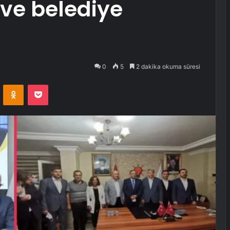
 ve belediye
0
5
2 dakika okuma süresi
VKontakte
Odnoklassniki
Pocket