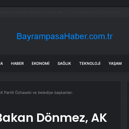
Silahlı Kavga: 1 Yaralı
FA
HABER
EKONOMI
SAĞLIK
TEKNOLOJI
YAŞAM
 Partili Özhaseki ve belediye başkanları
Bakan Dönmez, AK