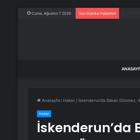
Niğde’de 
Cuma, Ağustos 7 2026
Son Dakika Haberleri
ANASAY
Anasayfa
/
Haber
/
İskenderun’da Bakan Dönmez, AK
Haber
İskenderun’da 