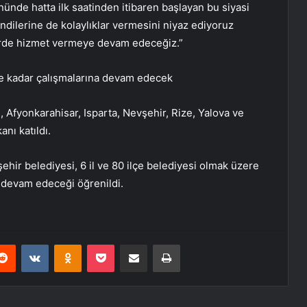
nünde hatta ilk saatinden itibaren başlayan bu siyasi
ndilerine de kolaylıklar vermesini niyaz ediyoruz
erde hizmet vermeye devam edeceğiz.”
e kadar çalışmalarına devam edecek
, Afyonkarahisar, Isparta, Nevşehir, Rize, Yalova ve
nı katıldı.
ir belediyesi, 6 il ve 80 ilçe belediyesi olmak üzere
a devam edeceği öğrenildi.
erest
Reddit
VKontakte
Odnoklassniki
Pocket
E-Posta ile paylaş
Yazdır