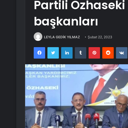
Partili Özhaseki
başkanları
LEYLA GEDİK YILMAZ
Şubat 22, 2023
Facebook
Twitter
LinkedIn
Tumblr
Pinterest
Reddit