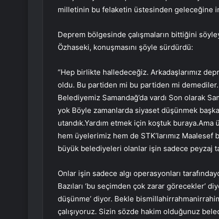
milletinin bu felaketin üstesinden geleceğine i
Deprem bölgesinde çalışmaların bittiğini söyl
Özhaseki, konuşmasını şöyle sürdürdü:
“Hep birlikte halledeceğiz. Arkadaşlarımız de
oldu. Bu partiden mi bu partiden mi demediler
Belediyemiz Samandağ’da vardı Son olarak Sam
yok Böyle zamanlarda siyaset düşünmek başka p
utandık.Yardım etmek için koştuk buraya.Ama üz
hem üyelerimiz hem de STK’larımız Maalesef 
büyük belediyeleri olanlar işin sadece peyzaj t
Onlar işin sadece algı operasyonları tarafında
Bazıları ‘bu seçimden çok zarar görecekler’ di
düşünme’ diyor. Bekle bismillahirrahmanirrahim
çalışıyoruz. Sizin sözde hakim olduğunuz beled