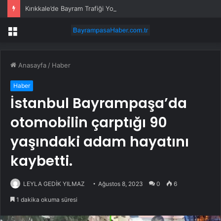
Kırıkkale’de Bayram Trafiği Yoğunlaştı
Menü
Anasayfa
/
Haber
Haber
İstanbul Bayrampaşa’da
otomobilin çarptığı 90
yaşındaki adam hayatını
kaybetti.
LEYLA GEDİK YILMAZ
Ağustos 8, 2023
0
6
1 dakika okuma süresi