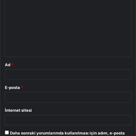
Y
o
r
u
m
*
Ad
*
E-posta
*
İnternet sitesi
Daha sonraki yorumlarımda kullanılması için adım, e-posta