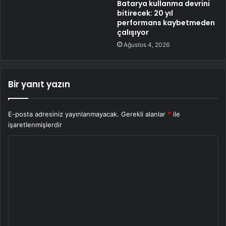
Batarya kullanma devrini
bitirecek: 20 yıl
performans kaybetmeden
çalışıyor
Ağustos 4, 2026
Bir yanıt yazın
E-posta adresiniz yayınlanmayacak.
Gerekli alanlar
*
ile
işaretlenmişlerdir
Y
o
r
u
m
*