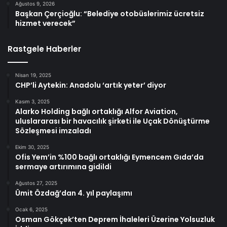
Ağustos 9, 2026
Başkan Çerçioğlu: “Belediye otobüslerimiz ücretsiz
hizmet verecek”
Rastgele Haberler
Nisan 19, 2025
CHP’li Aytekin: Anadolu ‘artık yeter’ diyor
Kasım 3, 2025
Alarko Holding bağlı ortaklığı Alfor Aviation,
uluslararası bir havacılık şirketi ile Uçak Dönüştürme
Sözleşmesi imzaladı
Ekim 30, 2025
Ofis Yem’in %100 bağlı ortaklığı Eymencem Gıda’da
sermaye artırımına gidildi
Ağustos 27, 2025
Ümit Özdağ’dan 4. yıl paylaşımı
Ocak 6, 2025
Osman Gökçek’ten Deprem İhaleleri Üzerine Yolsuzluk