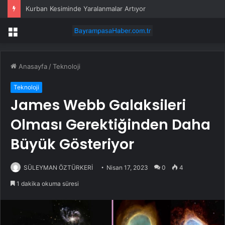
Kurban Kesiminde Yaralanmalar Artıyor
Menü
Anasayfa
/
Teknoloji
Teknoloji
James Webb Galaksileri
Olması Gerektiğinden Daha
Büyük Gösteriyor
SÜLEYMAN ÖZTÜRKERİ
Nisan 17, 2023
0
4
1 dakika okuma süresi