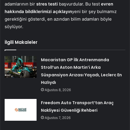
adamlarının bir
stres testi
başvurdular. Bu test
evren
hakkında bildiklerimizi açıklayın
yeni bir şey bulmamız
gerektiğini gösterdi, en azından bilim adamları böyle
söylüyor.
İlgili Makaleler
Macaristan GP İlk Antrenmanda
Stroll’un Aston Martin’i Arka
Süspansiyon Arızası Yaşadı, Leclerc En
Hızlıydı
Ağustos 8, 2026
Freedom Auto Transport’tan Araç
Nakliyesi Güvenliği Rehberi
Ağustos 7, 2026