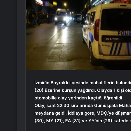
İzmir’in Bayraklı ilçesinde muhaliflerin bu
(20) üzerine kurşun yağdırdı. Olayda 1 kişi öld
otomobille olay yerinden kaçtığı öğrenildi.
Olay, saat 22.30 sıralarında Gümüşpala Maha
meydana geldi. İddiaya göre, MDÇ.’ye düşman o
(30), MY (21), EA (31) ve YY’nin (29) kafede o