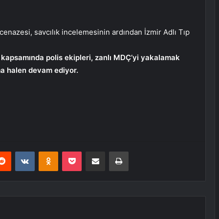
 cenazesi, savcılık incelemesinin ardından İzmir Adlı Tıp
a kapsamında polis ekipleri, zanlı MDÇ’yi yakalamak
rma halen devam ediyor.
erest
Reddit
VKontakte
Odnoklassniki
Pocket
E-Posta ile paylaş
Yazdır