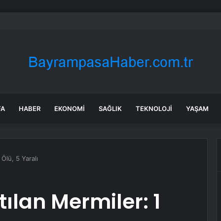
: Şi ve Putin İran’a silah satmayacaklarını söyledi
FA
HABER
EKONOMI
SAĞLIK
TEKNOLOJI
YAŞAM
Ölü, 5 Yaralı
lan Mermiler: 1