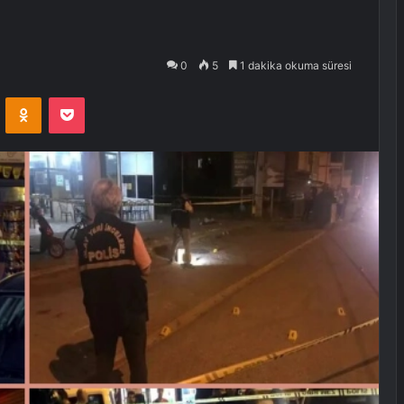
0
5
1 dakika okuma süresi
VKontakte
Odnoklassniki
Pocket