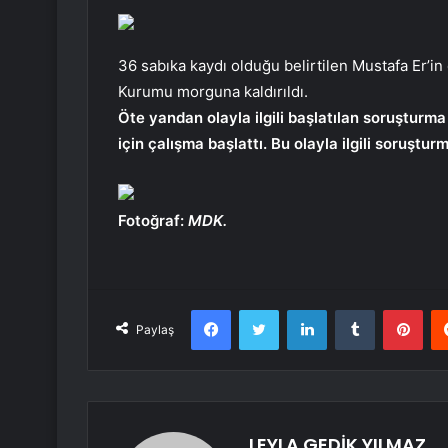
36 sabıka kaydı olduğu belirtilen Mustafa Er’in
Kurumu morguna kaldırıldı.
Öte yandan olayla ilgili başlatılan soruşturm
için çalışma başlattı. Bu olayla ilgili soruştu
Fotoğraf:
MDK.
Facebook
Twitter
LinkedIn
Tumblr
Pint
Paylaş
LEYLA GEDİK YILMAZ