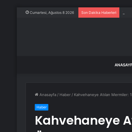
Trump
Cumartesi, Ağustos 8 2026
Son Dakika Haberleri
ANASAY
Anasayfa
/
Haber
/
Kahvehaneye Atılan Mermiler: 1 
Haber
Kahvehaneye Atı