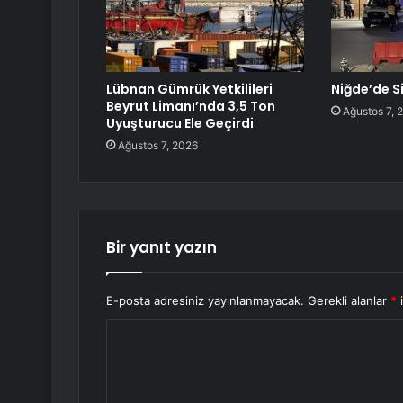
Lübnan Gümrük Yetkilileri
Niğde’de Si
Beyrut Limanı’nda 3,5 Ton
Ağustos 7, 
Uyuşturucu Ele Geçirdi
Ağustos 7, 2026
Bir yanıt yazın
E-posta adresiniz yayınlanmayacak.
Gerekli alanlar
*
i
Y
o
r