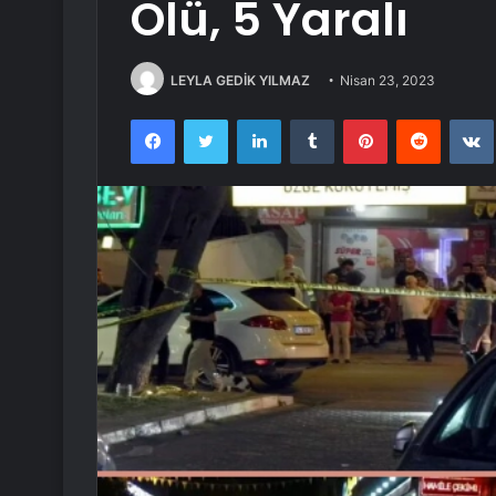
Ölü, 5 Yaralı
LEYLA GEDİK YILMAZ
Nisan 23, 2023
Facebook
Twitter
LinkedIn
Tumblr
Pinterest
Reddit