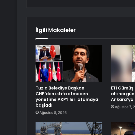
İlgili Makaleler
Tuzla Belediye Başkanı
ETİ Gümüş i
CHP’den istifa etmeden
altıncı gün
yönetime AKP’lileri atamaya
Ankara’ya 
başladı
Ağustos 7, 
Ağustos 8, 2026