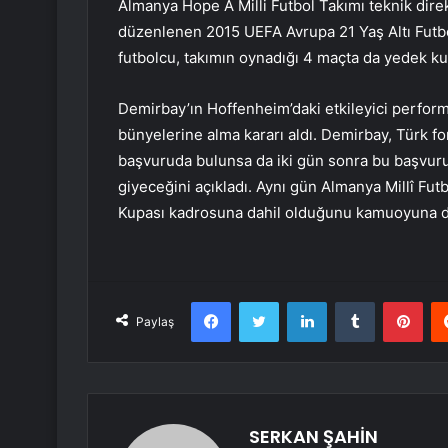
Almanya Hope A Milli Futbol Takımı teknik dir
düzenlenen 2015 UEFA Avrupa 21 Yaş Altı Futbo
futbolcu, takımın oynadığı 4 maçta da yedek k
Demirbay’ın Hoffenheim’daki etkileyici perfo
bünyelerine alma kararı aldı. Demirbay, Türk fo
başvuruda bulunsa da iki gün sonra bu başvuru
giyeceğini açıkladı. Aynı gün Almanya Millî Fu
Kupası kadrosuna dahil olduğunu kamuoyuna 
Facebook
Twitter
LinkedIn
Tumblr
Pint
Paylaş
SERKAN ŞAHİN