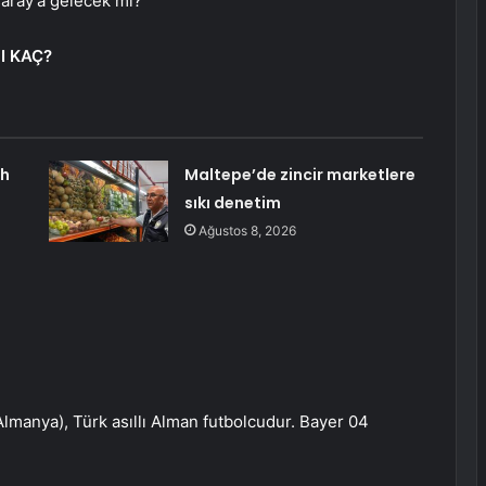
aray’a gelecek mi?
I KAÇ?
ah
Maltepe’de zincir marketlere
sıkı denetim
Ağustos 8, 2026
manya), Türk asıllı Alman futbolcudur. Bayer 04