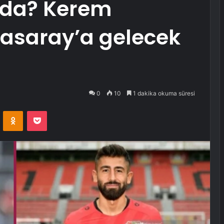
ında? Kerem
asaray’a gelecek
0
10
1 dakika okuma süresi
VKontakte
Odnoklassniki
Pocket