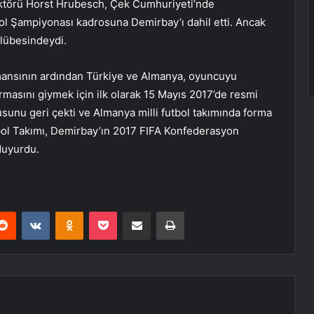
ektörü Horst Hrubesch, Çek Cumhuriyeti’nde
l Şampiyonası kadrosuna Demirbay’ı dahil etti. Ancak
ulübesindeydi.
rmansının ardından Türkiye ve Almanya, oyuncuyu
rmasını giymek için ilk olarak 15 Mayıs 2017’de resmi
sunu geri çekti ve Almanya milli futbol takımında forma
tbol Takımı, Demirbay’ın 2017 FIFA Konfederasyon
duyurdu.
erest
Reddit
VKontakte
Odnoklassniki
Pocket
E-Posta ile paylaş
Yazdır