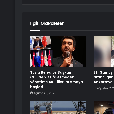
İlgili Makaleler
Tuzla Belediye Başkanı
ETİ Gümüş i
CHP’den istifa etmeden
altıncı gün
yönetime AKP’lileri atamaya
Ankara’ya 
başladı
Ağustos 7, 
Ağustos 8, 2026