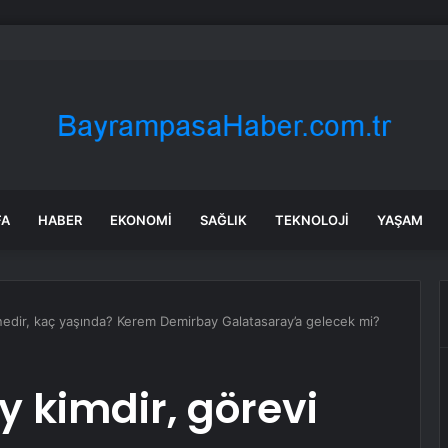
: Şi ve Putin İran’a silah satmayacaklarını söyledi
FA
HABER
EKONOMI
SAĞLIK
TEKNOLOJI
YAŞAM
nedir, kaç yaşında? Kerem Demirbay Galatasaray’a gelecek mi?
 kimdir, görevi