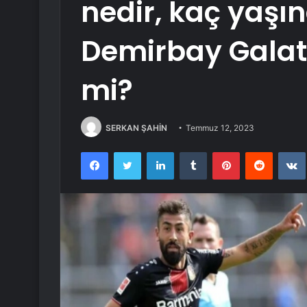
nedir, kaç yaş
Demirbay Galat
mi?
SERKAN ŞAHİN
Temmuz 12, 2023
Facebook
Twitter
LinkedIn
Tumblr
Pinterest
Reddit