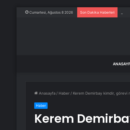
Trump
Cumartesi, Ağustos 8 2026
Son Dakika Haberleri
ANASAY
Anasayfa
/
Haber
/
Kerem Demirbay kimdir, görevi 
Haber
Kerem Demirbay