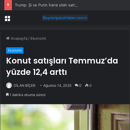
Trump: Şi ve Putin İran’a silah satmayacaklarını söyledi
Menü
Anasayfa
/
Ekonomi
Ekonomi
Konut satışları Temmuz’da
yüzde 12,4 arttı
DİLAN BİÇER
Ağustos 14, 2025
0
0
1 dakika okuma süresi