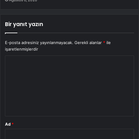
Bir yanıt yazın
E-posta adresiniz yayınlanmayacak.
Gerekli alanlar
*
ile
işaretlenmişlerdir
Y
o
r
u
m
*
Ad
*