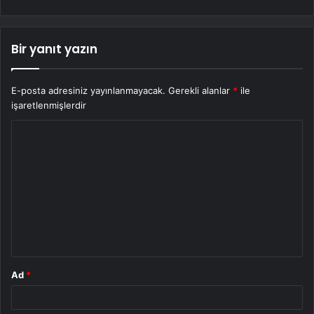
Bir yanıt yazın
E-posta adresiniz yayınlanmayacak.
Gerekli alanlar
*
ile
işaretlenmişlerdir
Y
o
r
u
m
*
Ad
*