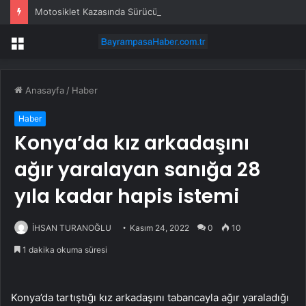
Motosiklet Kazasında Sürücü Hayatını Kaybetti
Menü
Anasayfa
/
Haber
Haber
Konya’da kız arkadaşını
ağır yaralayan sanığa 28
yıla kadar hapis istemi
İHSAN TURANOĞLU
Kasım 24, 2022
0
10
1 dakika okuma süresi
Konya’da tartıştığı kız arkadaşını tabancayla ağır yaraladığı