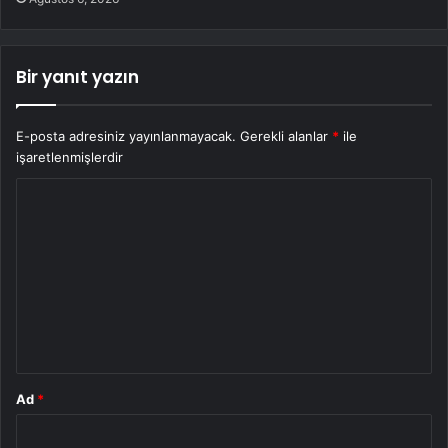
Bir yanıt yazın
E-posta adresiniz yayınlanmayacak.
Gerekli alanlar
*
ile
işaretlenmişlerdir
Y
o
r
u
m
*
Ad
*