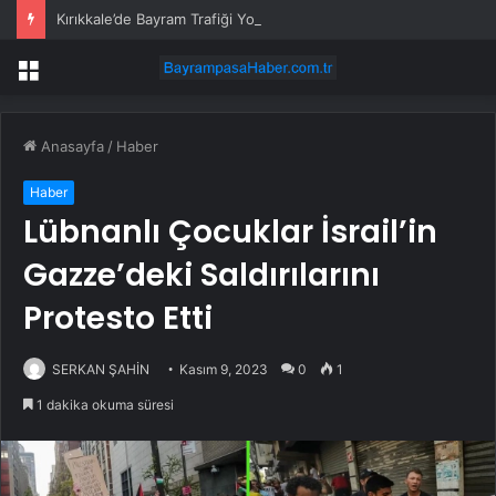
Kırıkkale’de Bayram Trafiği Yoğunlaştı
Menü
Anasayfa
/
Haber
Haber
Lübnanlı Çocuklar İsrail’in
Gazze’deki Saldırılarını
Protesto Etti
SERKAN ŞAHİN
Kasım 9, 2023
0
1
1 dakika okuma süresi