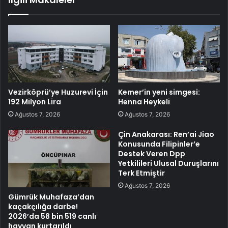
Vezirköprü’ye Huzurevi İçin
Kemer’in yeni simgesi:
192 Milyon Lira
Henna Heykeli
Ağustos 7, 2026
Ağustos 7, 2026
Çin Anakarası: Ren’ai Jiao
Konusunda Filipinler’e
Destek Veren Dpp
Yetkilileri Ulusal Duruşlarını
Terk Etmiştir
Ağustos 7, 2026
Gümrük Muhafaza’dan
kaçakçılığa darbe!
2026’da 58 bin 519 canlı
hayvan kurtarıldı