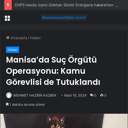
CHP’li meclis üyesi Gökhan Sözbir Erdoğan’a hakaretten tutuklandı
Menü
Anasayfa
/
Haber
Haber
Manisa’da Suç Örgütü
Operasyonu: Kamu
Görevlisi de Tutuklandı
MEHMET HAZBİN KAZBEK
Mart 16, 2024
0
0
1 dakika okuma süresi