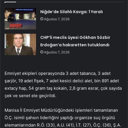
Niğde’de Silahlı Kavga: 1 Yaralı
Ağustos 7, 2026
CHP’li meclis üyesi Gökhan Sözbir
Erdoğan’a hakaretten tutuklandı
Ağustos 7, 2026
Emniyet ekipleri operasyonda 3 adet tabanca, 3 adet
şarjör, 19 adet fişek, 7 adet kesici delici alet, bin 891 adet
extacy hap, 54 gram taş kokain, 2,8 gram esrar, çok sayıda
çek ve senet ele geçirildi.
Manisa İl Emniyet Müdürlüğündeki işlemleri tamamlanan
Ö.Ç. isimli şahsın liderliğini yaptığı organize suç örgütü
elemanlarından R.Ö. (33), A.U. (41), İ.T. (27), Ö.Ç. (36), Ş.A.