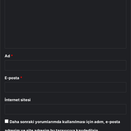
o
r
u
m
*
Ad
*
E-posta
*
İnternet sitesi
Daha sonraki yorumlarımda kullanılması için adım, e-posta
adresim ve site adresim bu tarayıcıya kaydedilsin.