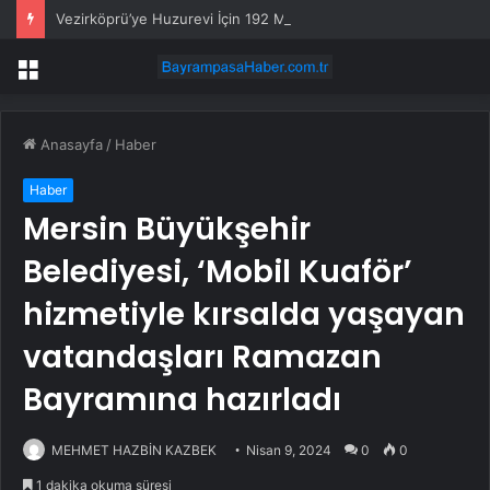
Vezirköprü’ye Huzurevi İçin 192 Milyon Lira
Menü
Anasayfa
/
Haber
Haber
Mersin Büyükşehir
Belediyesi, ‘Mobil Kuaför’
hizmetiyle kırsalda yaşayan
vatandaşları Ramazan
Bayramına hazırladı
MEHMET HAZBİN KAZBEK
Nisan 9, 2024
0
0
1 dakika okuma süresi