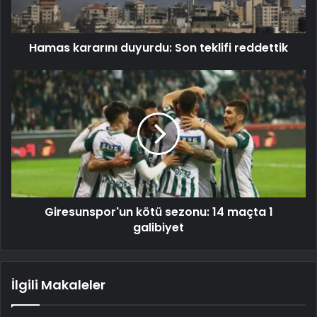
Hamas kararını duyurdu: Son teklifi reddettik
Giresunspor'un kötü sezonu: 14 maçta 1
galibiyet
İlgili Makaleler