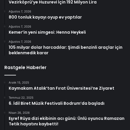
Vezirköprü’ye Huzurevi İçin 192 Milyon Lira
Ağustos 7, 2026
800 tonluk kayayı oyup ev yaptılar
Ağustos 7, 2026
Kemer’in yeni simgesi: Henna Heykeli
Ağustos 7, 2026
105 milyar dolar harcadılar: Şimdi benzinli araçlar için
beklenmedik karar
Rastgele Haberler
Aralık 15, 2025
Kaymakam Atalık’tan Fırat Üniversitesi’ne Ziyaret
Temmuz 22, 2025
6. İdil Biret Müzik Festivali Bodrum’da başladı
Nisan 26, 2026
Eşref Rüya dizi ekibinin acı günü: Ünlü oyuncu Ramazan
Tetik hayatını kaybetti!