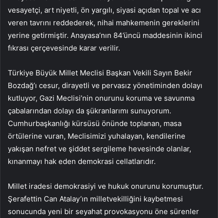
vesayetçi, art niyetli, ön yargılı, siyasi açıdan topal ve acı
veren tavrını reddederek, nihai mahkemenin gereklerini
yerine getirmiştir. Anayasa’nın 84’üncü maddesinin ikinci
fıkrası çerçevesinde karar verilir.
Türkiye Büyük Millet Meclisi Başkan Vekili Sayın Bekir
Bozdağ’ı cesur, dirayetli ve pervasız yönetiminden dolayı
kutluyor, Gazi Meclisi’nin onurunu koruma ve savunma
çabalarından dolayı da şükranlarımı sunuyorum.
Cumhurbaşkanlığı kürsüsü önünde toplanan, masa
örtülerine vuran, Meclisimizi yuhalayan, kendilerine
yakışan nefret ve şiddet sergileme hevesinde olanlar,
kınanmayı hak eden demokrasi cellatlarıdır.
Millet iradesi demokrasiyi ve hukuk onurunu korumuştur.
Şerafettin Can Atalay’ın milletvekilliğini kaybetmesi
sonucunda yeni bir seyahat provokasyonu öne sürenler