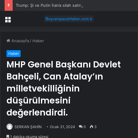
Trump: Şi ve Putin İran’a silah satmayacaklarını söyledi
Menü
Anasayfa
/
Haber
Haber
MHP Genel Başkanı Devlet
Bahçeli, Can Atalay’ın
milletvekilliğinin
düşürülmesini
değerlendirdi.
SERKAN ŞAHİN
Ocak 31, 2024
0
3
1 dakika okuma süresi