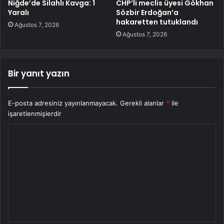
Niğde’de Silahlı Kavga: 1
CHP’li meclis üyesi Gökhan
Yaralı
Sözbir Erdoğan’a
hakaretten tutuklandı
Ağustos 7, 2026
Ağustos 7, 2026
Bir yanıt yazın
E-posta adresiniz yayınlanmayacak.
Gerekli alanlar
*
ile
işaretlenmişlerdir
Y
o
r
u
m
*