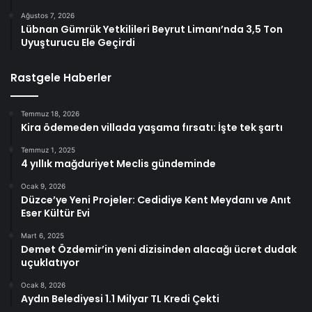
Ağustos 7, 2026
Lübnan Gümrük Yetkilileri Beyrut Limanı’nda 3,5 Ton
Uyuşturucu Ele Geçirdi
Rastgele Haberler
Temmuz 18, 2026
Kira ödemeden villada yaşama fırsatı: İşte tek şartı
Temmuz 1, 2025
4 yıllık mağduriyet Meclis gündeminde
Ocak 9, 2026
Düzce’ye Yeni Projeler: Cedidiye Kent Meydanı ve Anıt
Eser Kültür Evi
Mart 6, 2025
Demet Özdemir’in yeni dizisinden alacağı ücret dudak
uçuklatıyor
Ocak 8, 2026
Aydın Belediyesi 1.1 Milyar TL Kredi Çekti