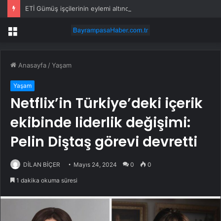
ETİ Gümüş işçilerinin eylemi altıncı gününde: Yarın Ankara’ya gidiyoruz
Menü
Anasayfa
/
Yaşam
Yaşam
Netflix’in Türkiye’deki içerik
ekibinde liderlik değişimi:
Pelin Diştaş görevi devretti
DİLAN BİÇER
Mayıs 24, 2024
0
0
1 dakika okuma süresi