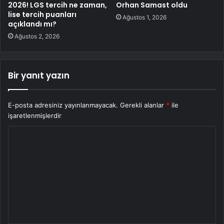
2026! LGS tercih ne zaman,
Orhan Samast oldu
lise tercih puanları
Ağustos 1, 2026
açıklandı mı?
Ağustos 2, 2026
Bir yanıt yazın
E-posta adresiniz yayınlanmayacak.
Gerekli alanlar
*
ile
işaretlenmişlerdir
Y
o
r
u
m
*