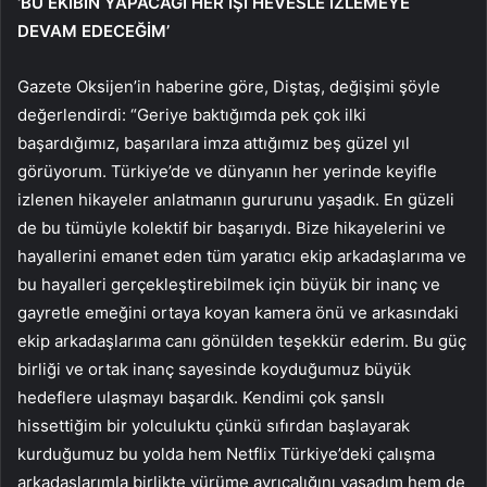
‘BU EKİBİN YAPACAĞI HER İŞİ HEVESLE İZLEMEYE
DEVAM EDECEĞİM’
Gazete Oksijen’in haberine göre, Diştaş, değişimi şöyle
değerlendirdi: “Geriye baktığımda pek çok ilki
başardığımız, başarılara imza attığımız beş güzel yıl
görüyorum. Türkiye’de ve dünyanın her yerinde keyifle
izlenen hikayeler anlatmanın gururunu yaşadık. En güzeli
de bu tümüyle kolektif bir başarıydı. Bize hikayelerini ve
hayallerini emanet eden tüm yaratıcı ekip arkadaşlarıma ve
bu hayalleri gerçekleştirebilmek için büyük bir inanç ve
gayretle emeğini ortaya koyan kamera önü ve arkasındaki
ekip arkadaşlarıma canı gönülden teşekkür ederim. Bu güç
birliği ve ortak inanç sayesinde koyduğumuz büyük
hedeflere ulaşmayı başardık. Kendimi çok şanslı
hissettiğim bir yolculuktu çünkü sıfırdan başlayarak
kurduğumuz bu yolda hem Netflix Türkiye’deki çalışma
arkadaşlarımla birlikte yürüme ayrıcalığını yaşadım hem de