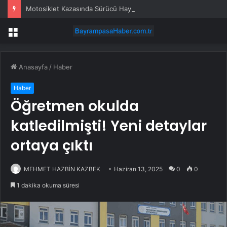
Motosiklet Kazasında Sürücü Hayatını Kaybetti
Menü
Anasayfa
/
Haber
Haber
Öğretmen okulda
katledilmişti! Yeni detaylar
ortaya çıktı
MEHMET HAZBİN KAZBEK
Haziran 13, 2025
0
0
1 dakika okuma süresi