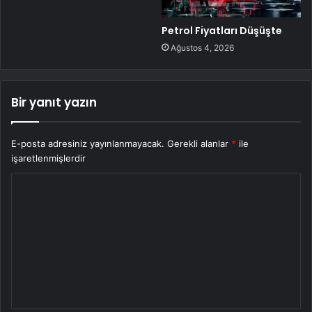
Petrol Fiyatları Düşüşte
Ağustos 4, 2026
Bir yanıt yazın
E-posta adresiniz yayınlanmayacak.
Gerekli alanlar
*
ile
işaretlenmişlerdir
Y
o
r
u
m
*