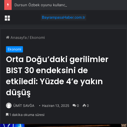
Dursun Özbek oyunu kullandı: ‘Galatasaray’a başarılarla dolu dönem’
Menü
Anasayfa
/
Ekonomi
Ekonomi
Orta Doğu’daki gerilimler
BIST 30 endeksini de
etkiledi: Yüzde 4’e yakın
düşüş
ÜMİT SAVĞA
Haziran 13, 2025
0
0
1 dakika okuma süresi