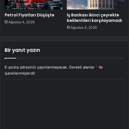
Petrol Fiyatları Düşüşte
İş Bankası ikinci çeyrekte
beklentileri karşılayamadı
Ağustos 4, 2026
Ağustos 4, 2026
Bir yanıt yazın
E-posta adresiniz yayınlanmayacak.
Gerekli alanlar
*
ile
işaretlenmişlerdir
Y
o
r
u
m
*