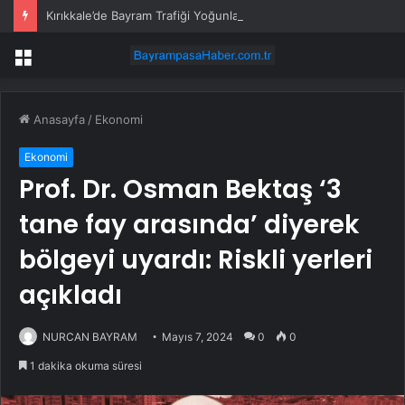
Kırıkkale’de Bayram Trafiği Yoğunlaştı
Menü
Anasayfa
/
Ekonomi
Ekonomi
Prof. Dr. Osman Bektaş ‘3
tane fay arasında’ diyerek
bölgeyi uyardı: Riskli yerleri
açıkladı
NURCAN BAYRAM
Mayıs 7, 2024
0
0
1 dakika okuma süresi