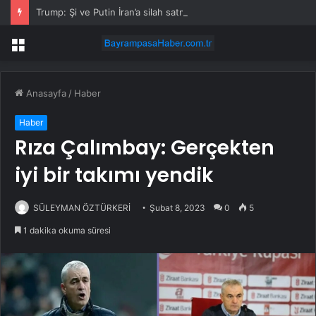
Trump: Şi ve Putin İran’a silah satmayacaklarını söyledi
Menü
Anasayfa
/
Haber
Haber
Rıza Çalımbay: Gerçekten
iyi bir takımı yendik
SÜLEYMAN ÖZTÜRKERİ
Şubat 8, 2023
0
5
1 dakika okuma süresi