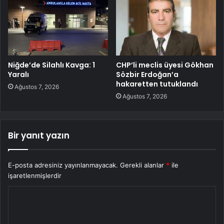
Niğde’de Silahlı Kavga: 1
CHP’li meclis üyesi Gökhan
Yaralı
Sözbir Erdoğan’a
hakaretten tutuklandı
Ağustos 7, 2026
Ağustos 7, 2026
Bir yanıt yazın
E-posta adresiniz yayınlanmayacak.
Gerekli alanlar
*
ile
işaretlenmişlerdir
Y
o
r