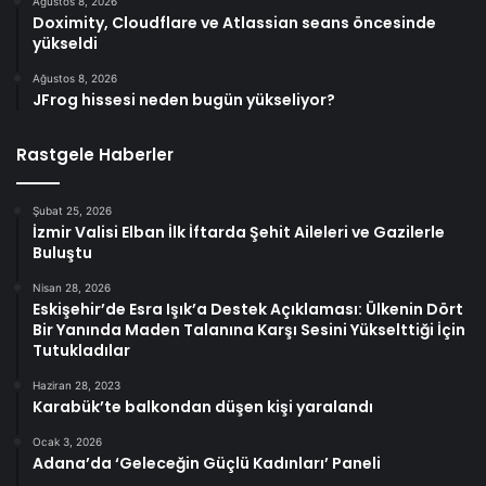
Ağustos 8, 2026
Doximity, Cloudflare ve Atlassian seans öncesinde
yükseldi
Ağustos 8, 2026
JFrog hissesi neden bugün yükseliyor?
Rastgele Haberler
Şubat 25, 2026
İzmir Valisi Elban İlk İftarda Şehit Aileleri ve Gazilerle
Buluştu
Nisan 28, 2026
Eskişehir’de Esra Işık’a Destek Açıklaması: Ülkenin Dört
Bir Yanında Maden Talanına Karşı Sesini Yükselttiği İçin
Tutukladılar
Haziran 28, 2023
Karabük’te balkondan düşen kişi yaralandı
Ocak 3, 2026
Adana’da ‘Geleceğin Güçlü Kadınları’ Paneli