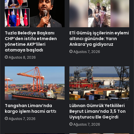
Tuzla Belediye Başkanı
ETİ Gümüş işçilerinin eylemi
CHP’den istifa etmeden
altıncı gününde: Yarın
yönetime AKP’lileri
Ankara’ya gidiyoruz
atamaya başladı
Ağustos 7, 2026
Ağustos 8, 2026
Tangshan Limanı’nda
Lübnan Gümrük Yetkilileri
kargo işlem hacmi arttı
Beyrut Limanı’nda 3,5 Ton
Uyuşturucu Ele Geçirdi
Ağustos 7, 2026
Ağustos 7, 2026