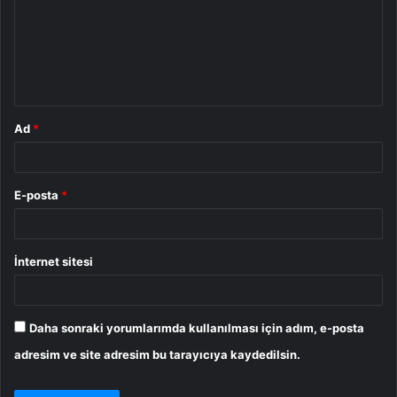
u
m
*
Ad
*
E-posta
*
İnternet sitesi
Daha sonraki yorumlarımda kullanılması için adım, e-posta
adresim ve site adresim bu tarayıcıya kaydedilsin.