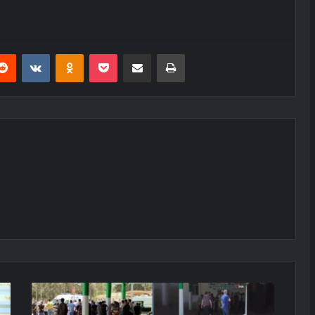
erest
Reddit
VKontakte
Odnoklassniki
Pocket
E-Posta ile paylaş
Yazdır