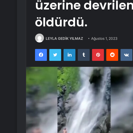
üzerine devrilen
öldürdü.
LEYLA GEDİK YILMAZ
Ağustos 1, 2023
Facebook
Twitter
LinkedIn
Tumblr
Pinterest
Reddit