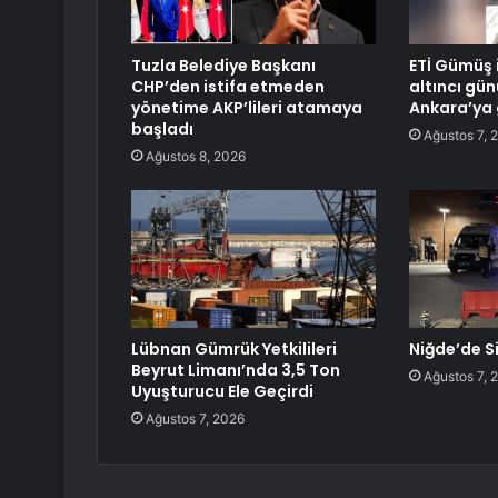
Tuzla Belediye Başkanı
ETİ Gümüş i
CHP’den istifa etmeden
altıncı gün
yönetime AKP’lileri atamaya
Ankara’ya 
başladı
Ağustos 7, 
Ağustos 8, 2026
Lübnan Gümrük Yetkilileri
Niğde’de Si
Beyrut Limanı’nda 3,5 Ton
Ağustos 7, 
Uyuşturucu Ele Geçirdi
Ağustos 7, 2026