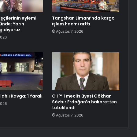
şçilerinin eylemi
Tangshan Limanı’nda kargo
ünde: Yarın
işlem hacmi arttı
gidiyoruz
Ağustos 7, 2026
2026
lahlı Kavga: 1 Yaralı
CHP’li meclis üyesi Gökhan
Sözbir Erdoğan’a hakaretten
2026
tutuklandı
Ağustos 7, 2026