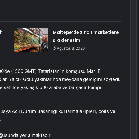
ah
Maltepe’de zincir marketlere
sıkı denetim
Ağustos 8, 2026
00’de (1500 GMT) Tataristan’ın komşusu Mari El
olan Yalçık Gölü yakınlarında meydana geldiğini söyledi.
de sahilde yaklaşık 500 araba ve bir çadır kampı
usya Acil Durum Bakanlığı kurtarma ekipleri, polis ve
.
oğusunda yer almaktadır.