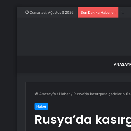
Trump
Cumartesi, Ağustos 8 2026
Son Dakika Haberleri
ANASAY
Anasayfa
/
Haber
/
Rusya’da kasırgada çadırların üz
Haber
Rusya’da kasırg