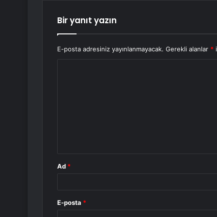
Bir yanıt yazın
E-posta adresiniz yayınlanmayacak.
Gerekli alanlar
*
i
Y
o
r
u
m
*
Ad
*
E-posta
*