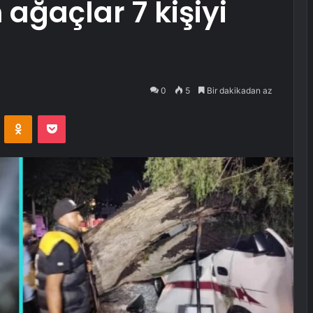
 ağaçlar 7 kişiyi
0
5
Bir dakikadan az
VKontakte
Odnoklassniki
Pocket