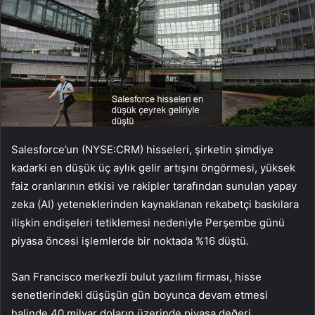
Salesforce’un (NYSE:CRM) hisseleri, şirketin şimdiye
kadarki en düşük üç aylık gelir artışını öngörmesi, yüksek
faiz oranlarının etkisi ve rakipler tarafından sunulan yapay
zeka (AI) yeteneklerinden kaynaklanan rekabetçi baskılara
ilişkin endişeleri tetiklemesi nedeniyle Perşembe günü
piyasa öncesi işlemlerde bir noktada %16 düştü.
San Francisco merkezli bulut yazılım firması, hisse
senetlerindeki düşüşün gün boyunca devam etmesi
halinde 40 milyar doların üzerinde piyasa değeri