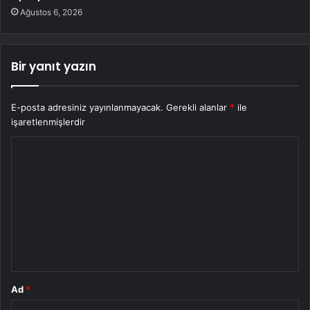
Ağustos 6, 2026
Bir yanıt yazın
E-posta adresiniz yayınlanmayacak.
Gerekli alanlar
*
ile
işaretlenmişlerdir
Y
o
r
u
m
*
Ad
*