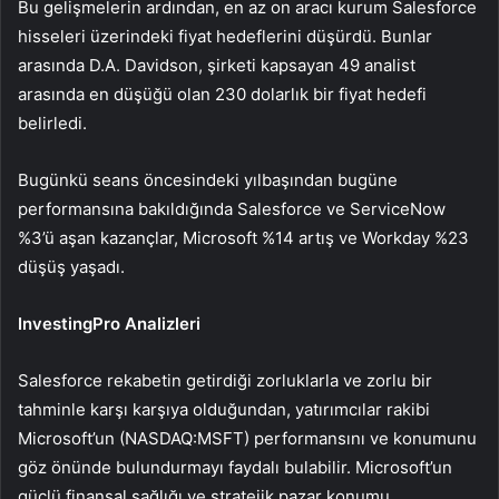
Bu gelişmelerin ardından, en az on aracı kurum Salesforce
hisseleri üzerindeki fiyat hedeflerini düşürdü. Bunlar
arasında D.A. Davidson, şirketi kapsayan 49 analist
arasında en düşüğü olan 230 dolarlık bir fiyat hedefi
belirledi.
Bugünkü seans öncesindeki yılbaşından bugüne
performansına bakıldığında Salesforce ve ServiceNow
%3’ü aşan kazançlar, Microsoft %14 artış ve Workday %23
düşüş yaşadı.
InvestingPro Analizleri
Salesforce rekabetin getirdiği zorluklarla ve zorlu bir
tahminle karşı karşıya olduğundan, yatırımcılar rakibi
Microsoft’un (NASDAQ:MSFT) performansını ve konumunu
göz önünde bulundurmayı faydalı bulabilir. Microsoft’un
güçlü finansal sağlığı ve stratejik pazar konumu,