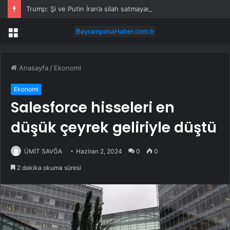
Trump: Şi ve Putin İran’a silah satmayacaklarını söyledi
Menü
Anasayfa
/
Ekonomi
Ekonomi
Salesforce hisseleri en
düşük çeyrek geliriyle düştü
ÜMİT SAVĞA
Haziran 2, 2024
0
0
2 dakika okuma süresi