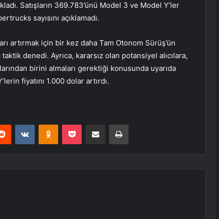
kladı. Satışların 369.783’ünü Model 3 ve Model Y’ler
ybertrucks sayısını açıklamadı.
ları artırmak için bir kez daha Tam Otonom Sürüş’ün
tik denedi. Ayrıca, kararsız olan potansiyel alıcılara,
açlarından birini almaları gerektiği konusunda uyarıda
rin fiyatını 1.000 dolar artırdı.
erest
Reddit
VKontakte
Odnoklassniki
Pocket
E-Posta ile paylaş
Yazdır