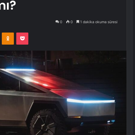
mı?
0
0
1 dakika okuma süresi
VKontakte
Odnoklassniki
Pocket