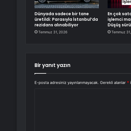
Dünyada sadece bir tane
En çok sata
üretildi: Parasıyla İstanbul’da
işlemci mar
rezidans alınabiliyor
Düşüş sürü
Temmuz 31, 2026
Temmuz 31,
Bir yanıt yazın
E-posta adresiniz yayınlanmayacak.
Gerekli alanlar
*
i
Y
o
r
u
m