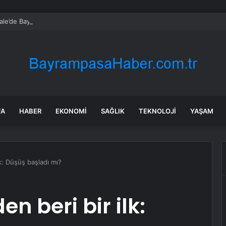
kale’de Bayram Trafiği Yoğunlaştı
FA
HABER
EKONOMI
SAĞLIK
TEKNOLOJI
YAŞAM
lk: Düşüş başladı mı?
en beri bir ilk: