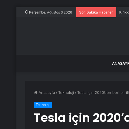
Kırık
Perşembe, Ağustos 6 2026
Son Dakika Haberleri
ANASAY
Anasayfa
/
Teknoloji
/
Tesla için 2020’den beri bir i
Teknoloji
Tesla için 2020’d