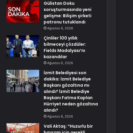
Gülistan Doku
soruşturmasında yeni
gelişme: Bilişim şirketi
patronu tutuklandı
Ağustos 6, 2026
Çinliler 100 yıllık
bilmeceyi çözdüler:
Fields Madalyası’nı
kazandılar
Ağustos 6, 2026
İzmit Belediyesi son
dakika: İzmit Belediye
Başkanı gözaltına mı
alındı? İzmit Belediye
Başkanı Fatma Kaplan
Hürriyet neden gözaltına
alındı?
Ağustos 6, 2026
Vali Aktaş: “Huzurlu bir
bayram için gerekli