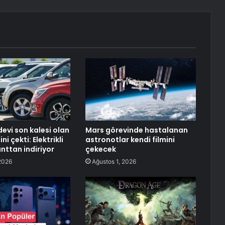
evi son kalesi olan
Mars görevinde hastalanan
ni çekti: Elektrikli
astronotlar kendi filmini
nttan indiriyor
çekecek
2026
Ağustos 1, 2026