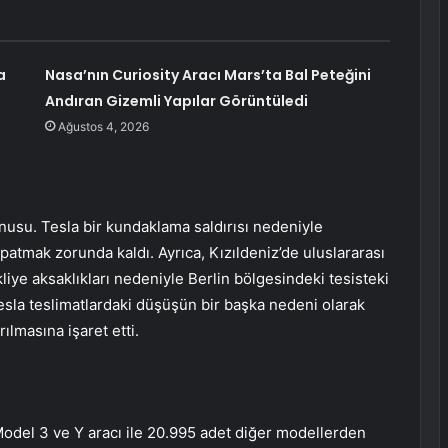
a
Nasa’nın Curiosity Aracı Mars’ta Bal Peteğini
Andıran Gizemli Yapılar Görüntüledi
Ağustos 4, 2026
usu. Tesla bir kundaklama saldırısı nedeniyle
patmak zorunda kaldı. Ayrıca, Kızıldeniz’de uluslararası
liye aksaklıkları nedeniyle Berlin bölgesindeki tesisteki
Tesla teslimatlardaki düşüşün bir başka nedeni olarak
ılmasına işaret etti.
 Model 3 ve Y aracı ile 20.995 adet diğer modellerden