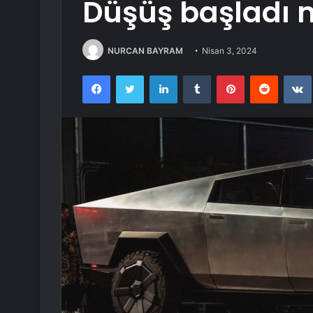
Düşüş başladı 
NURCAN BAYRAM
Nisan 3, 2024
Facebook
Twitter
LinkedIn
Tumblr
Pinterest
Reddit