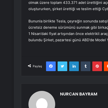
olmak üzere toplam 433.371 adet ürettiğini açı
oluştururken, şirket ürettiği ve teslim ettiği C
Bununla birlikte Tesla, çeyreğin sonunda satış
ücretsiz deneme sürümünü sunmak gibi birkaç tak
1 Nisan’daki fiyat artışından önce elektrikli ar
bulundu Şirket, pazartesi günü ABD’de Model Y’le
Facebook
Twitter
LinkedIn
Tumblr
Pint
Paylaş
NURCAN BAYRAM