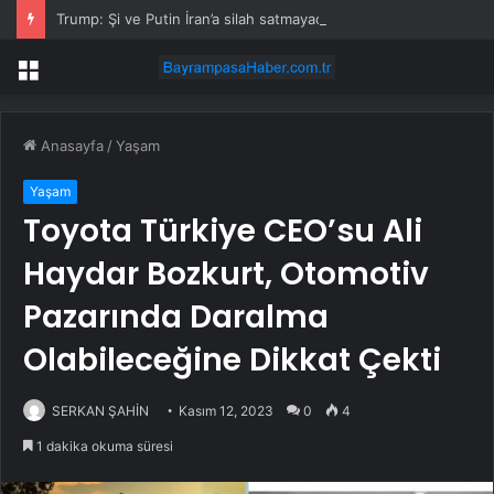
Trump: Şi ve Putin İran’a silah satmayacaklarını söyledi
Menü
Anasayfa
/
Yaşam
Yaşam
Toyota Türkiye CEO’su Ali
Haydar Bozkurt, Otomotiv
Pazarında Daralma
Olabileceğine Dikkat Çekti
SERKAN ŞAHİN
Kasım 12, 2023
0
4
1 dakika okuma süresi