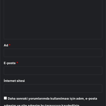
o
r
u
m
*
Ad
*
E-posta
*
İnternet sitesi
Daha sonraki yorumlarımda kullanılması için adım, e-posta
adresim ve site adresim bu tarayıcıya kaydedilsin.