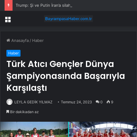
Trump: Şi ve Putin İran’a silah satmayacaklarını söyledi
Menü
Anasayfa
/
Haber
Haber
Türk Atıcı Gençler Dünya
Şampiyonasında Başarıyla
Karşılaştı
LEYLA GEDİK YILMAZ
Temmuz 24, 2023
0
9
Bir dakikadan az