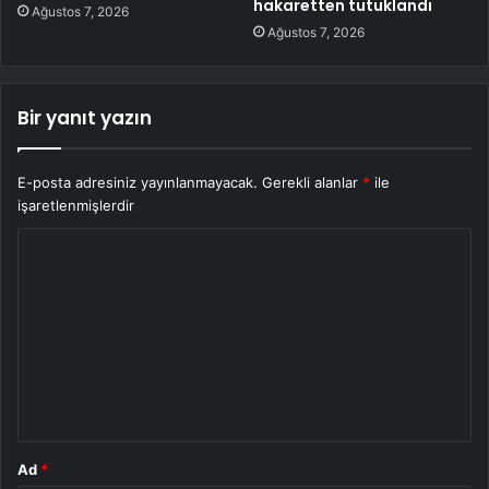
hakaretten tutuklandı
Ağustos 7, 2026
Ağustos 7, 2026
Bir yanıt yazın
E-posta adresiniz yayınlanmayacak.
Gerekli alanlar
*
ile
işaretlenmişlerdir
Y
o
r
u
m
*
Ad
*