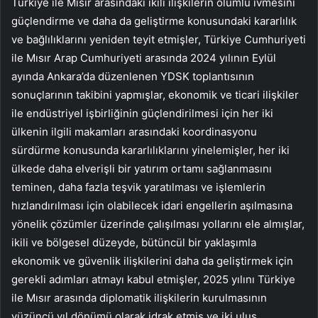
Türkiye ile Mısır arasındaki ikili ilişkilerin olumlu ivmesini
güçlendirme ve daha da geliştirme konusundaki kararlılık
ve bağlılıklarını yeniden teyit etmişler, Türkiye Cumhuriyeti
ile Mısır Arap Cumhuriyeti arasında 2024 yılının Eylül
ayında Ankara’da düzenlenen YDSK toplantısının
sonuçlarının takibini yapmışlar, ekonomik ve ticari ilişkiler
ile endüstriyel işbirliğinin güçlendirilmesi için her iki
ülkenin ilgili makamları arasındaki koordinasyonu
sürdürme konusunda kararlılıklarını yinelemişler, her iki
ülkede daha elverişli bir yatırım ortamı sağlanmasını
teminen, daha fazla teşvik yaratılması ve işlemlerin
hızlandırılması için olabilecek idari engellerin aşılmasına
yönelik çözümler üzerinde çalışılması yollarını ele almışlar,
ikili ve bölgesel düzeyde, bütüncül bir yaklaşımla
ekonomik ve güvenlik ilişkilerini daha da geliştirmek için
gerekli adımları atmayı kabul etmişler, 2025 yılını Türkiye
ile Mısır arasında diplomatik ilişkilerin kurulmasının
yüzüncü yıl dönümü olarak idrak etmiş ve iki ulus