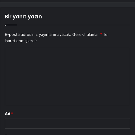
Bir yanıt yazın
E-posta adresiniz yayınlanmayacak.
Gerekli alanlar
*
ile
işaretlenmişlerdir
Y
o
r
u
m
*
Ad
*