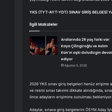
YKS (TYT-AYT-YDT) SINAV GİRİŞ BELGESİ Y
İlgili Makaleler
Aralarında 26 yaş farkı var:
Kaya Çilingiroğlu ve Aslım
Kan’ın aşkı doludizgin dev
ediyor
Ağustos 5, 2026
2026 YKS sınav giriş belgeleri henüz erişime 
ve resmi sınav takvimi dikkate alındığında, sına
önce adayların erişimine sunulması bekleniyor
Adaylar, sınava giriş belgelerini ÖSYM Aday İş