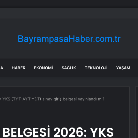
: Şi ve Putin İran’a silah satmayacaklarını söyledi
FA
HABER
EKONOMI
SAĞLIK
TEKNOLOJI
YAŞAM
 YKS (TYT-AYT-YDT) sınav giriş belgesi yayınlandı mı?
 BELGESİ 2026: YKS