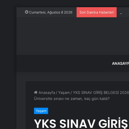
Trump
Cumartesi, Ağustos 8 2026
Son Dakika Haberleri
ANASAY
Anasayfa
/
Yaşam
/
YKS SINAV GİRİŞ BELGESİ 2026:
Üniversite sınavı ne zaman, kaç gün kaldı?
Yaşam
YKS SINAV GİRİŞ