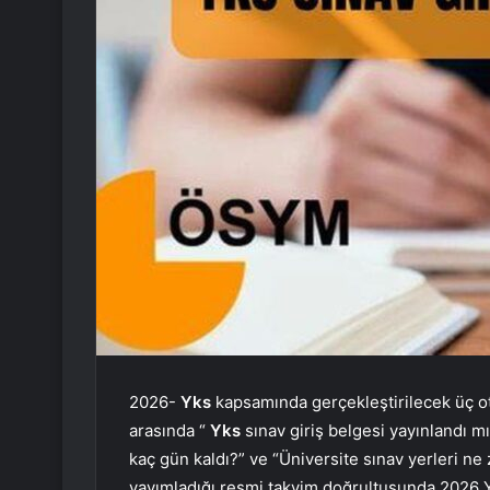
2026-
Yks
kapsamında gerçekleştirilecek üç ot
arasında “
Yks
sınav giriş belgesi yayınlandı mı
kaç gün kaldı?” ve “Üniversite sınav yerleri ne
yayımladığı resmi takvim doğrultusunda 2026 YK