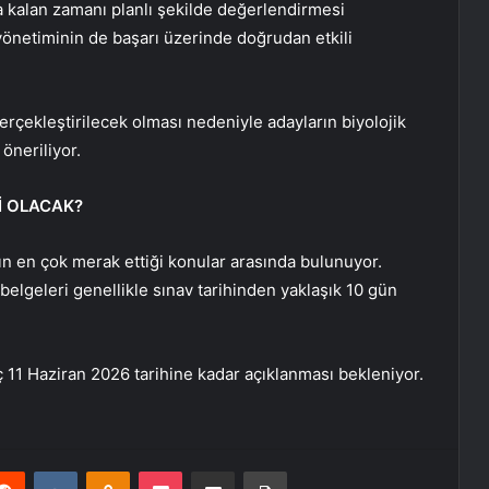
a kalan zamanı planlı şekilde değerlendirmesi
yönetiminin de başarı üzerinde doğrudan etkili
çekleştirilecek olması nedeniyle adayların biyolojik
öneriliyor.
İ OLACAK?
rın en çok merak ettiği konular arasında bulunuyor.
elgeleri genellikle sınav tarihinden yaklaşık 10 gün
11 Haziran 2026 tarihine kadar açıklanması bekleniyor.
erest
Reddit
VKontakte
Odnoklassniki
Pocket
E-Posta ile paylaş
Yazdır