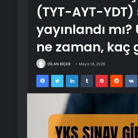
(TYT-AYT-YDT) s
yayınlandı mı? 
ne zaman, kaç 
DİLAN BİÇER
Mayıs 18, 2026
Facebook
Twitter
LinkedIn
Tumblr
Pinterest
Reddit